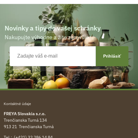
Novinky a tipy do vašej schránky
Nakupujte výhodne a žite zdravšie
Kontaktné údaje
FREYA Slovakia s.r.o.
Trenčianska Turná 134
913 21 Trenčianska Turná
Tel.: (+421) 32 286 14 84