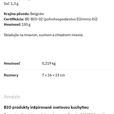
Soľ: 1,3 g
Krajina pôvodu:
Belgicko
Certifikácia:
BE-BIO-02 (poľnohospodárstvo EÚ/mimo EÚ)
Hmotnosť:
150 g
Skladujte na tmavom, suchom a chladnom mieste.
Hmotnosť
0,219 kg
Rozmery
7 × 16 × 23 cm
Amaizin
BIO produkty inšpirované svetovou kuchyňou