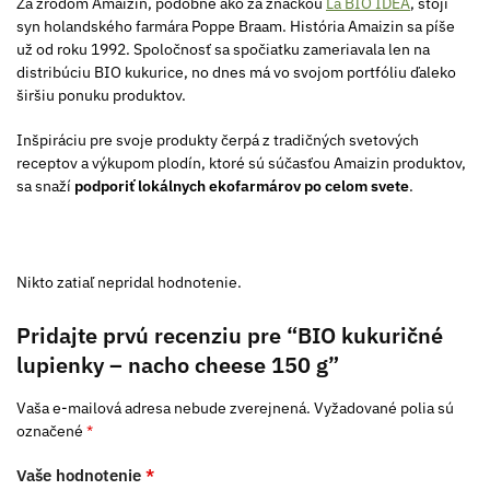
Za zrodom Amaizin, podobne ako za značkou
La BIO IDEA
, stojí
syn holandského farmára Poppe Braam. História Amaizin sa píše
už od roku 1992. Spoločnosť sa spočiatku zameriavala len na
distribúciu BIO kukurice, no dnes má vo svojom portfóliu ďaleko
širšiu ponuku produktov.
Inšpiráciu pre svoje produkty čerpá z tradičných svetových
receptov a výkupom plodín, ktoré sú súčasťou Amaizin produktov,
sa snaží
podporiť lokálnych ekofarmárov po celom svete
.
Nikto zatiaľ nepridal hodnotenie.
Pridajte prvú recenziu pre “BIO kukuričné
lupienky – nacho cheese 150 g”
Vaša e-mailová adresa nebude zverejnená.
Vyžadované polia sú
označené
*
Vaše hodnotenie
*