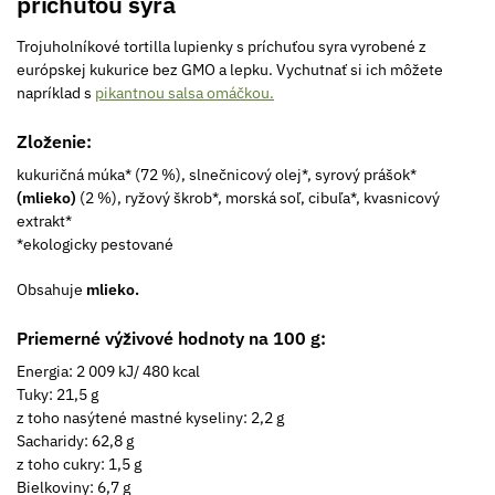
príchuťou syra
Trojuholníkové tortilla ​​lupienky s príchuťou syra vyrobené z
európskej kukurice bez GMO a lepku. Vychutnať si ich môžete
napríklad s
pikantnou salsa omáčkou.
Zloženie:
kukuričná múka* (72 %), slnečnicový olej*, syrový prášok*
(mlieko)
(2 %), ryžový škrob*, morská soľ, cibuľa*, kvasnicový
extrakt*
*ekologicky pestované
Obsahuje
mlieko.
Priemerné výživové hodnoty na 100 g:
Energia: 2 009 kJ/ 480 kcal
Tuky: 21,5 g
z toho nasýtené mastné kyseliny: 2,2 g
Sacharidy: 62,8 g
z toho cukry: 1,5 g
Bielkoviny: 6,7 g