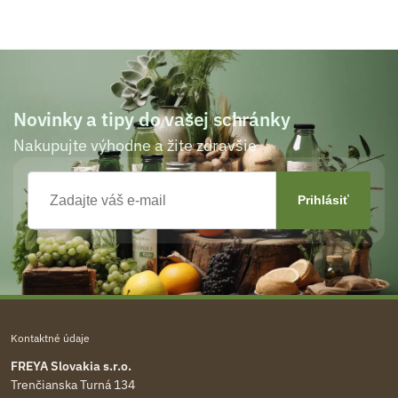
Novinky a tipy do vašej schránky
Nakupujte výhodne a žite zdravšie
Kontaktné údaje
FREYA Slovakia s.r.o.
Trenčianska Turná 134