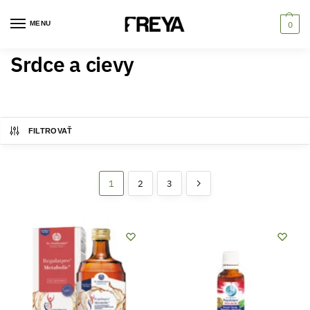
MENU
0
Srdce a cievy
FILTROVAŤ
1
2
3