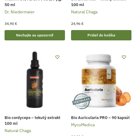
50 ml
100 ml
Dr. Niedermaier
Natural Chaga
34,90
€
24,96
€
Nechajte sa upozorniť
Pridať do košíka
Bio cordyceps – tekutý extrakt
Bio Auricularia PRO – 90 kapsúl
100 ml
MycoMedica
Natural Chaga