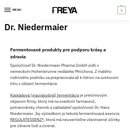
MENU
0
Dr. Niedermaier
Fermentované produkty pre podporu krásy a
zdravia
Spoločnosť Dr. Niedermaier Pharma GmbH sídli v
nemeckom Hohenbrunne neďaleko Mníchova. Z malého
rodinného podniku sa prepracovala až k lídrovi na svetovom
trhu v oblasti fermentácie.
Kaskádová (viacnásobná) fermentácia
je prelomovým
objavom firmy, ktorý má na svedomí farmaceut,
potravinársky chemik a zakladateľ spoločnosti Dr. Hans
Niedermaier. Jej výsledkom je tekutá fermentovaná esencia
REGULATESSENZ®
, ktorá má neuveriteľne všestranné účinky
pre zdravie ľudí a zvierat.