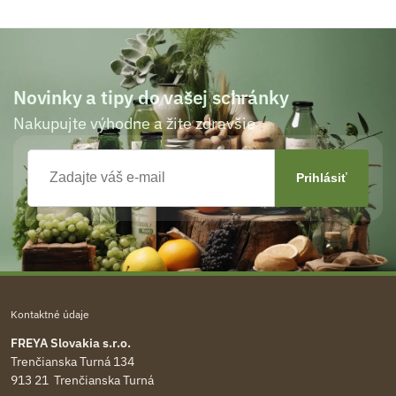
Novinky a tipy do vašej schránky
Nakupujte výhodne a žite zdravšie
Kontaktné údaje
FREYA Slovakia s.r.o.
Trenčianska Turná 134
913 21 Trenčianska Turná