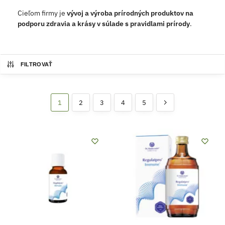
Cieľom firmy je
vývoj a výroba prírodných produktov na
podporu zdravia a krásy v súlade s pravidlami prírody
.
FILTROVAŤ
1
2
3
4
5