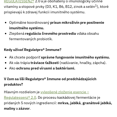
REGULATESSENZ®
2.0 a je obohatený o imunologicky účinné
1
vitamíny a stopové prvky (D3, K1, B6, B12, zinok a selén
), ktoré
prispievajú k zdravej funkcii imunitného systému.
Optimálne koordinovaný
prísun mikroživín pre posilnenie
imunitného systému.
Zlepšená
regulácia črevného prostredia
vďaka obsahu
fermentovaných probiotík.
Kedy užívať Regulatpro® Immune?
Ak chcete podporiť
správne fungovanie imunitného systému.
Ak vás trápia
tráviace ťažkosti
(nadúvanie, hnačky, zápcha).
Ako
ochranu pred vírusmi a baktériami.
V čom sa líši Regulatpro® Immune od predchádzajúcich
produktov?
Hlavným rozdielom je
vylepšené zloženie esencie –
Regulatessenz® 2.0
. Do procesu kaskádovej fermentácie je
pridaných 5 nových ingrediencií:
mrkva, jablká
,
granátové jablká,
maliny
a
zázvor
.