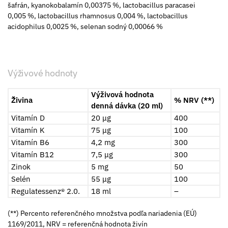
šafrán, kyanokobalamín 0,00375 %, lactobacillus paracasei
0,005 %, lactobacillus rhamnosus 0,004 %, lactobacillus
acidophilus 0,0025 %, selenan sodný 0,00066 %
Výživové hodnoty
Výživová hodnota
Živina
% NRV (**)
denná dávka (20 ml)
Vitamín D
20 μg
400
Vitamín K
75 μg
100
Vitamín B6
4,2 mg
300
Vitamín B12
7,5 μg
300
Zinok
5 mg
50
Selén
55 μg
100
Regulatessenz® 2.0.
18 ml
–
(**) Percento referenčného množstva podľa nariadenia (EÚ)
1169/2011, NRV = referenčná hodnota živín