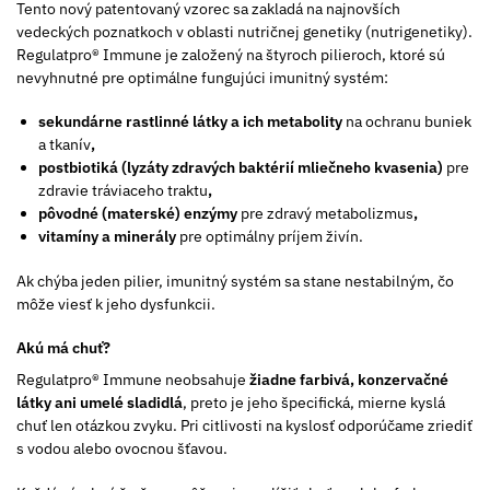
Tento nový patentovaný vzorec sa zakladá na najnovších
vedeckých poznatkoch v oblasti nutričnej genetiky (nutrigenetiky).
Regulatpro® Immune je založený na štyroch pilieroch, ktoré sú
nevyhnutné pre optimálne fungujúci imunitný systém:
sekundárne rastlinné látky a ich metabolity
na ochranu buniek
a tkanív
,
postbiotiká (lyzáty zdravých baktérií mliečneho kvasenia)
pre
zdravie tráviaceho traktu
,
pôvodné (materské) enzýmy
pre zdravý metabolizmus
,
vitamíny a minerály
pre optimálny príjem živín.
Ak chýba jeden pilier, imunitný systém sa stane nestabilným, čo
môže viesť k jeho dysfunkcii.
Akú má chuť?
Regulatpro® Immune neobsahuje
žiadne farbivá, konzervačné
látky ani umelé sladidlá
, preto je jeho špecifická, mierne kyslá
chuť len otázkou zvyku. Pri citlivosti na kyslosť odporúčame zriediť
s vodou alebo ovocnou šťavou.