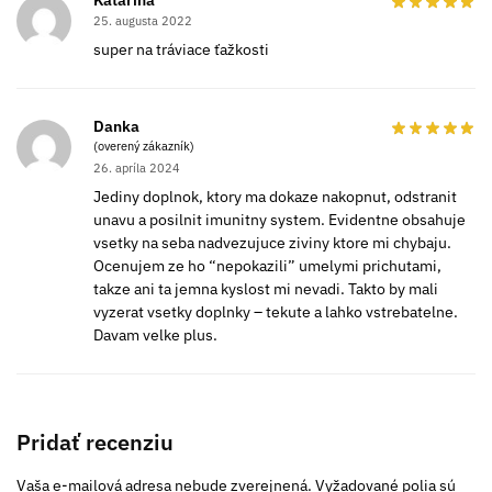
Katarína
25. augusta 2022
super na tráviace ťažkosti
Danka
(overený zákazník)
26. apríla 2024
Jediny doplnok, ktory ma dokaze nakopnut, odstranit
unavu a posilnit imunitny system. Evidentne obsahuje
vsetky na seba nadvezujuce ziviny ktore mi chybaju.
Ocenujem ze ho “nepokazili” umelymi prichutami,
takze ani ta jemna kyslost mi nevadi. Takto by mali
vyzerat vsetky doplnky – tekute a lahko vstrebatelne.
Davam velke plus.
Pridať recenziu
Vaša e-mailová adresa nebude zverejnená.
Vyžadované polia sú