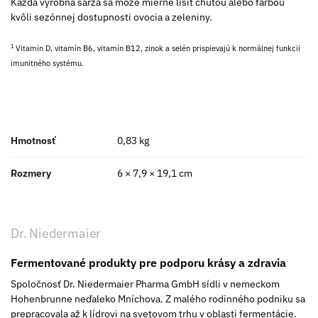
Každá výrobná šarža sa môže mierne líšiť chuťou alebo farbou
kvôli sezónnej dostupnosti ovocia a zeleniny.
1
Vitamín D, vitamín B6, vitamín B12, zinok a selén prispievajú k normálnej funkcii
imunitného systému.
Hmotnosť
0,83 kg
Rozmery
6 × 7,9 × 19,1 cm
Dr. Niedermaier
Fermentované produkty pre podporu krásy a zdravia
Spoločnosť Dr. Niedermaier Pharma GmbH sídli v nemeckom
Hohenbrunne neďaleko Mníchova. Z malého rodinného podniku sa
prepracovala až k lídrovi na svetovom trhu v oblasti fermentácie.