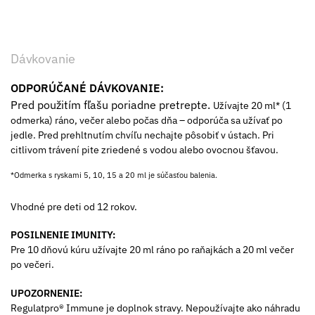
Dávkovanie
ODPORÚČANÉ DÁVKOVANIE:
Pred použitím fľašu poriadne pretrepte.
Užívajte 20 ml* (1
odmerka) ráno, večer alebo počas dňa – odporúča sa užívať po
jedle. Pred prehltnutím chvíľu nechajte pôsobiť v ústach. Pri
citlivom trávení pite zriedené s vodou alebo ovocnou šťavou.
*Odmerka s ryskami 5, 10, 15 a 20 ml je súčasťou balenia.
Vhodné pre deti od 12 rokov.
POSILNENIE IMUNITY:
Pre 10 dňovú kúru užívajte 20 ml ráno po raňajkách a 20 ml večer
po večeri.
UPOZORNENIE:
Regulatpro® Immune je doplnok stravy. Nepoužívajte ako náhradu