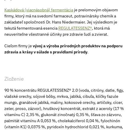
Kaskádová (viacnásobná) fermentácia
je prelomovým objavom
firmy, ktorý má na svedomí farmaceut, potravinársky chemik a
zakladateľ spoločnosti Dr. Hans Niedermaier. Jej výsledkom je
tekutá fermentovaná esencia
REGULATESSENZ®
, ktorá má
neuveriteľne všestranné účinky pre zdravie ľudí a zvierat.
Cieľom firmy je
vývoj a výroba prírodných produktov na podporu
zdravia a krásy v súlade s pravidlami prírody
.
Zloženie
90 % koncentrátu REGULATESSENZ® 2.0 (voda, citróny, datle, figy,
vlašské orechy, sójové bôby, mrkva, jablká, cibuľa, klíčky fazule
mungo, granátové jablká, maliny, kokosové orechy, artičoky, cícer,
zeler, proso, zázvor), hruškový koncentrát, extrakt z aceroly (17 %
vitamínu C) 2,35 %, glukonát zinočnatý 0,35 %, šťava zo zázvoru,
palmitát vitamínu A 0,053 %, cholekalciferol 0,04 %, fylochinón
(vitamín K1) 0,0375 %, pyridoxín hydrochlorid 0,021 %, kurkuma,