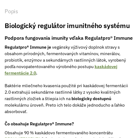
Popis
Biologický regulátor imunitného systému
Podpora fungovania imunity vďaka
Regulatpro® Immune
Regulatpro® Immune je
vegánsky výživový doplnok stravy s
obsahom prírodných, fermentovaných vitamínov, minerálov,
probiotík, enzýmov a sekundárnych rastlinných látok, vyrobený
podľa novopatentovaného výrobného postupu
kaskádovej
fermentácie 2.0
.
Baktérie mliečneho kvasenia použité pri kaskádovej fermentácii
2.0 extrahujú sekundárne rastlinné látky z vysoko kvalitných
rastlinných zložiek a štiepia ich na
biologicky dostupnú
molekulárnu úroveň. Preto ich telo dokáže jednoducho a ľahko
absorbovať.
Čo obsahuje Regulatpro® Immune?
Obsahuje 90 % kaskádovo fermentovaného koncentrátu