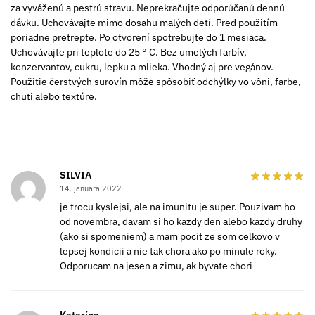
za vyváženú a pestrú stravu. Neprekračujte odporúčanú dennú
dávku. Uchovávajte mimo dosahu malých detí. Pred použitím
poriadne pretrepte. Po otvorení spotrebujte do 1 mesiaca.
Uchovávajte pri teplote do 25 ° C. Bez umelých farbív,
konzervantov, cukru, lepku a mlieka. Vhodný aj pre vegánov.
Použitie čerstvých surovín môže spôsobiť odchýlky vo vôni, farbe,
chuti alebo textúre.
SILVIA
14. januára 2022
je trocu kyslejsi, ale na imunitu je super. Pouzivam ho
od novembra, davam si ho kazdy den alebo kazdy druhy
(ako si spomeniem) a mam pocit ze som celkovo v
lepsej kondicii a nie tak chora ako po minule roky.
Odporucam na jesen a zimu, ak byvate chori