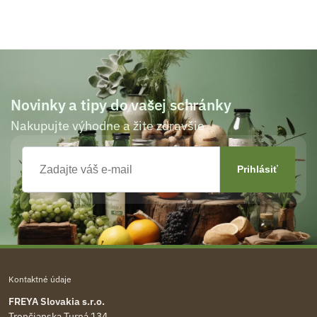
Novinky a tipy do vašej schránky
Nakupujte výhodne a žite zdravšie
Kontaktné údaje
FREYA Slovakia s.r.o.
Trenčianska Turná 134