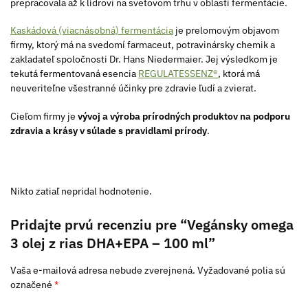
prepracovala až k lídrovi na svetovom trhu v oblasti fermentácie.
Kaskádová (viacnásobná) fermentácia
je prelomovým objavom
firmy, ktorý má na svedomí farmaceut, potravinársky chemik a
zakladateľ spoločnosti Dr. Hans Niedermaier. Jej výsledkom je
tekutá fermentovaná esencia
REGULATESSENZ®
, ktorá má
neuveriteľne všestranné účinky pre zdravie ľudí a zvierat.
Cieľom firmy je
vývoj a výroba prírodných produktov na podporu
zdravia a krásy v súlade s pravidlami prírody
.
Nikto zatiaľ nepridal hodnotenie.
Pridajte prvú recenziu pre “Vegánsky omega
3 olej z rias DHA+EPA – 100 ml”
Vaša e-mailová adresa nebude zverejnená.
Vyžadované polia sú
označené
*