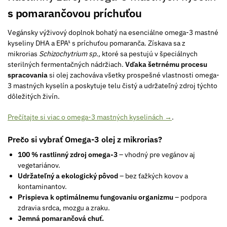
s pomarančovou príchuťou
Vegánsky výživový doplnok bohatý na esenciálne omega-3 mastné
kyseliny DHA a EPA¹ s príchuťou pomaranča. Získava sa z
mikrorias
Schizochytrium sp.,
ktoré sa pestujú v špeciálnych
sterilných fermentačných nádržiach.
Vďaka šetrnému procesu
spracovania
si olej zachováva všetky prospešné vlastnosti omega-
3 mastných kyselín a poskytuje telu čistý a udržateľný zdroj týchto
dôležitých živín.
Prečítajte si viac o omega-3 mastných kyselinách →
.
Prečo si vybrať Omega-3 olej z mikrorias?
100 % rastlinný zdroj omega-3
– vhodný pre vegánov aj
vegetariánov.
Udržateľný a ekologický pôvod
– bez ťažkých kovov a
kontaminantov.
Prispieva k optimálnemu fungovaniu organizmu
– podpora
zdravia srdca, mozgu a zraku.
Jemná pomarančová chuť.