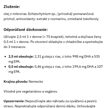
Zloženie:
olej z mikrorias
Schizochytrium sp
., (prírodná) pomarančová
príchuť, antioxidanty: extrakt z rozmarínu, zmiešané tokoferoly
Odporúčané dávkovanie:
Užívajte 2,5 ml 1 × denne (= 75 kvapiek), tehotné a dojčiace ženy
0,5 ml 1 × denne. Po otvorení skladujte v chladničke a spotrebujte
do 3 mesiacov.
2,5 ml obsahuje:
2,31 g oleja z rias, z toho 998 mg DHA a 535
mg EPA.
0,5 ml obsahuje:
0,46 g oleja z rias, z toho 199,6 mg DHA a 107
mg EPA.
Krajina pôvodu:
Nemecko
Vhodné pre vegetariánov a vegánov.
Upozornenie:
Nepoužívajte ako náhradu za vyváženú a pestrú
stravu. Neprekračujte odporúčanú dennú dávku. Uchovávajte