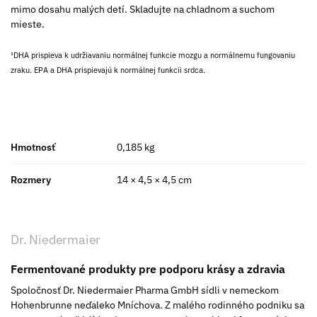
mimo dosahu malých detí. Skladujte na chladnom a suchom
mieste.
¹DHA prispieva k udržiavaniu normálnej funkcie mozgu a normálnemu fungovaniu
zraku. EPA a DHA prispievajú k normálnej funkcii srdca.
Hmotnosť
0,185 kg
Rozmery
14 × 4,5 × 4,5 cm
Dr. Niedermaier
Fermentované produkty pre podporu krásy a zdravia
Spoločnosť Dr. Niedermaier Pharma GmbH sídli v nemeckom
Hohenbrunne neďaleko Mníchova. Z malého rodinného podniku sa