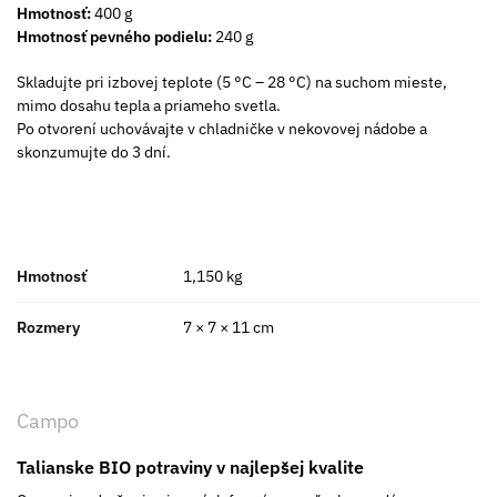
Hmotnosť:
400 g
Hmotnosť pevného podielu:
240 g
Skladujte pri izbovej teplote (5 °C – 28 °C) na suchom mieste,
mimo dosahu tepla a priameho svetla.
Po otvorení uchovávajte v chladničke v nekovovej nádobe a
skonzumujte do 3 dní.
Hmotnosť
1,150 kg
Rozmery
7 × 7 × 11 cm
Campo
Talianske BIO potraviny v najlepšej kvalite