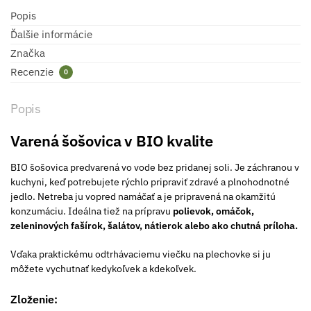
Popis
Ďalšie informácie
Značka
Recenzie
0
Popis
Varená šošovica v BIO kvalite
BIO šošovica predvarená vo vode bez pridanej soli. Je záchranou v
kuchyni, keď potrebujete rýchlo pripraviť zdravé a plnohodnotné
jedlo. Netreba ju vopred namáčať a je pripravená na okamžitú
konzumáciu. Ideálna tiež na prípravu
polievok, omáčok,
zeleninových fašírok, šalátov, nátierok alebo ako chutná príloha.
Vďaka praktickému odtrhávaciemu viečku na plechovke si ju
môžete vychutnať kedykoľvek a kdekoľvek.
Zloženie: