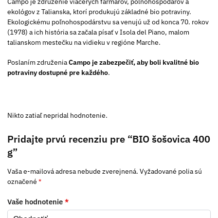
Campo je združenie viacerých farmárov, poľnohospodárov a
ekológov z Talianska, ktorí produkujú základné bio potraviny.
Ekologickému poľnohospodárstvu sa venujú už od konca 70. rokov
(1978) a ich história sa začala písať v Isola del Piano, malom
talianskom mestečku na vidieku v regióne Marche.
Poslaním združenia
Campo
je zabezpečiť, aby boli kvalitné bio
potraviny dostupné pre každého
.
Nikto zatiaľ nepridal hodnotenie.
Pridajte prvú recenziu pre “BIO šošovica 400
g”
Vaša e-mailová adresa nebude zverejnená.
Vyžadované polia sú
označené
*
Vaše hodnotenie
*