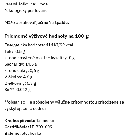
varená šošovica*, voda
*ekologicky pestované
Môže obsahovať
jačmeň
a
špaldu.
Priemerné výživové hodnoty na 100 g:
Energetická hodnota: 414 kJ/99 kcal
Tuky: 0,5 g
z toho nasýtené mastné kyseliny: 0 g
Sacharidy: 14,6 g
z toho cukry: 0,6 g
Vláknina: 4,6 g
Bielkoviny: 6,7 g
Soľ**: 0,012 g
**obsah soli je spôsobený výlučne prítomnosťou prirodzene sa
vyskytujúceho sodíka
Krajina pôvodu:
Taliansko
Certifikácia:
IT-BIO-009
Balenie:
plechovka