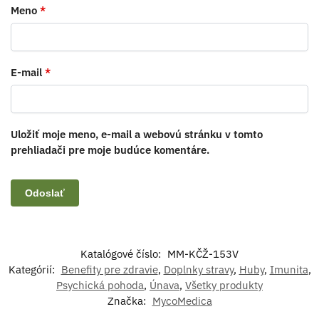
Meno
*
E-mail
*
Uložiť moje meno, e-mail a webovú stránku v tomto
prehliadači pre moje budúce komentáre.
Katalógové číslo:
MM-KČŽ-153V
Kategórií:
Benefity pre zdravie
,
Doplnky stravy
,
Huby
,
Imunita
,
Psychická pohoda
,
Únava
,
Všetky produkty
Značka:
MycoMedica