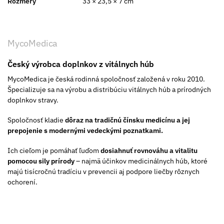
Rozmery
33 × 23,5 × 7 cm
MycoMedica
Český výrobca doplnkov z vitálnych húb
​MycoMedica je česká rodinná spoločnosť založená v roku 2010.
Špecializuje sa na výrobu a distribúciu vitálnych húb a prírodných
doplnkov stravy.
Spoločnosť kladie
dôraz na tradičnú čínsku medicínu a jej
prepojenie s modernými vedeckými poznatkami.
Ich cieľom je pomáhať ľuďom
dosiahnuť rovnováhu a vitalitu
pomocou sily prírody
– najmä účinkov medicinálnych húb, ktoré
majú tisícročnú tradíciu v prevencii aj podpore liečby rôznych
ochorení.