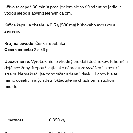
Užívajte aspoň 30 minút pred jedlom alebo 60 minút po jedle, s
vodou alebo slabým zeleným čajom.
Každá kapsula obsahuje 0,5 g (500 mg) húbového extraktu a
ženšenu.
Krajina pôvodu:
Česká republika
Obsah balenia:
2 × 53 g
Upozornenie:
Výrobok nie je vhodný pre deti do 3 rokov, tehotné a
dojčiace ženy. Nepoužívajte ako náhradu za vyváženú a pestrú
stravu. Neprekračujte odporúčanú dennú dávku. Uchovávajte
mimo dosahu malých detí. Skladujte na chladnom a suchom
mieste.
Hmotnosť
0,350 kg