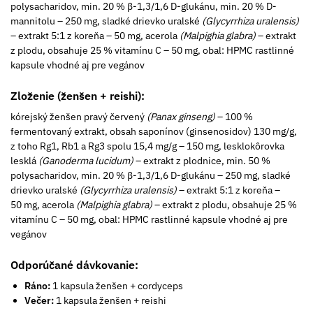
polysacharidov, min. 20 % β-1,3/1,6 D-glukánu, min. 20 % D-
mannitolu – 250 mg, sladké drievko uralské
(Glycyrrhiza uralensis)
– extrakt 5:1 z koreňa – 50 mg, acerola
(Malpighia glabra)
– extrakt
z plodu, obsahuje 25 % vitamínu C – 50 mg, obal: HPMC rastlinné
kapsule vhodné aj pre vegánov
Zloženie (ženšen + reishi):
kórejský ženšen pravý červený
(Panax ginseng)
– 100 %
fermentovaný extrakt, obsah saponínov (ginsenosidov) 130­ mg/g,
z toho Rg1, Rb1 a Rg3 spolu 15,4 mg/g – 150 mg, lesklokôrovka
lesklá
(Ganoderma lucidum)
– extrakt z plodnice, min. 50 %
polysacharidov, min. 20 % β-1,3/1,6 D-glukánu – 250 mg, sladké
drievko uralské
(Glycyrrhiza uralensis)
– extrakt 5:1 z koreňa –
50 mg, acerola
(Malpighia glabra)
– extrakt z plodu, obsahuje 25 %
vitamínu C – 50 mg, obal: HPMC rastlinné kapsule vhodné aj pre
vegánov
Odporúčané dávkovanie:
Ráno:
1 kapsula ženšen + cordyceps
Večer:
1 kapsula ženšen + reishi