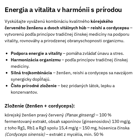
Energia a vitalita v harmónii s prírodou
Vyskúšajte vyváženú kombináciu kvalitného
kórejského
červeného ženšenu a dvoch vitálnych húb – reishi a cordycepsu
–
vytvorenú podľa princípov tradičnej čínskej medicíny na podporu
vitality, rovnováhy a prirodzenej obranyschopnosti organizmu.
Podpora energie a vitality
– pomáha zvládať únavu a stres.
Harmonizácia organizmu
– podľa princípov tradičnej čínskej
medicíny.
Silná trojkombinácia
– ženšen, reishi a cordyceps sa navzájom
synergicky dopĺňajú.
Čisto prírodné zloženie
– bez pridaných látok, lepku a
konzervantov.
Zloženie (ženšen + cordyceps):
kórejský ženšen pravý červený
(Panax ginseng)
– 100 %
fermentovaný extrakt, obsah saponínov (ginsenosidov) 130 mg/g,
z toho Rg1, Rb1 a Rg3 spolu 15,4 mg/g – 150 mg, húsenica čínska
(Cordyceps sinensis)
– extrakt z mycélia, min. 50­ %