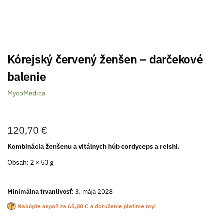
Kórejský červený ženšen – darčekové
balenie
MycoMedica
120,70
€
Kombinácia ženšenu a vitálnych húb cordyceps a reishi.
Obsah: 2 × 53 g
Minimálna trvanlivosť:
3. mája 2028
Nakúpte aspoň za
65,00
€
a doručenie platíme my!