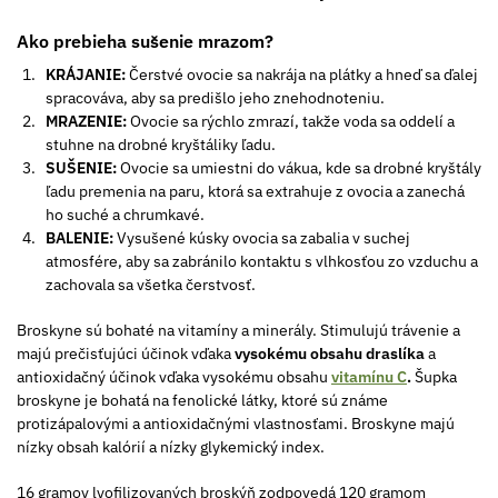
Ako prebieha sušenie mrazom?
KRÁJANIE:
Čerstvé ovocie sa nakrája na plátky a hneď sa ďalej
spracováva, aby sa predišlo jeho znehodnoteniu.
MRAZENIE:
Ovocie sa rýchlo zmrazí, takže voda sa oddelí a
stuhne na drobné kryštáliky ľadu.
SUŠENIE:
Ovocie sa umiestni do vákua, kde sa drobné kryštály
ľadu premenia na paru, ktorá sa extrahuje z ovocia a zanechá
ho suché a chrumkavé.
BALENIE:
Vysušené kúsky ovocia sa zabalia v suchej
atmosfére, aby sa zabránilo kontaktu s vlhkosťou zo vzduchu a
zachovala sa všetka čerstvosť.
Broskyne sú bohaté na vitamíny a minerály. Stimulujú trávenie a
majú prečisťujúci účinok vďaka
vysokému obsahu draslíka
a
antioxidačný účinok vďaka vysokému obsahu
vitamínu C
.
Šupka
broskyne je bohatá na fenolické látky, ktoré sú známe
protizápalovými a antioxidačnými vlastnosťami. Broskyne majú
nízky obsah kalórií a nízky glykemický index.
16 gramov lyofilizovaných broskýň zodpovedá 120 gramom