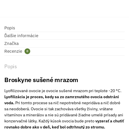
Popis
Ďalšie informácie
Značka
Recenzie
0
Popis
Broskyne sušené mrazom
Lyofilizované ovocie je ovocie sušené mrazom pri teplote -20 °C.
Lyofilizácia je proces, kedy sa zo zamrznutého ovocia odstráni
voda.
Pri tomto procese sa nič nepotrebné nepridáva a nič dobré
sa neodoberá. Ovocie si tak zachováva všetky živiny, vrátane
vitamínov a minerálov a nie sú pridávané žiadne umelé prísady ani
konzervačné látky. Každý kúsok ovocia bude preto
vyzerať a chutiť
rovnako dobre ako v deň, keď bol odtrhnutý zo stromu.