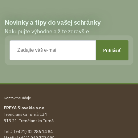
Novinky a tipy do vašej schránky
Nakupujte výhodne a žite zdravšie
Kontaktné údaje
FREYA Slovakia s.r.o.
Trenčianska Turná 134
913 21 Trenčianska Turná
Tel.: (+421) 32 286 14 84
Mobil: (+421) 948 773 885