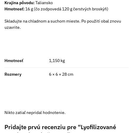
Krajina pôvodu:
Taliansko
Hmotnosť:
16 g (čo zodpovedá 120 g čerstvých broskýň)
Skladujte na chladnom a suchom mieste. Po použití obal znovu
uzavrite.
Hmotnosť
1,150 kg
Rozmery
6 × 6 × 28 cm
Nikto zatiaľ nepridal hodnotenie.
Pridajte prvú recenziu pre “Lyofilizované