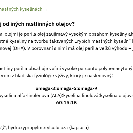
 mastných kyselinách →.
ej od iných rastlinných olejov?
mi olejmi je perila olej zaujímavý vysokým obsahom kyseliny alf
tné kyseliny na tvorbu takzvaných „rybích mastných kyselín“ 
ovej (DHA). V porovnaní s nimi má olej perilla veľkú výhodu –
astliny perilla obsahuje veľmi vysoké percento polynenasýtený
om z hľadiska fyziológie výživy, ktorý je nasledovný:
omega-3:omega-6:omega-9
kyselina alfa-linolénová (ALA):kyselina linolová:kyselina olejov
60:15:15
s)
*, hydroxypropylmetylcelulóza (kapsula)