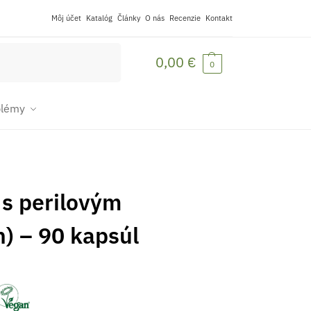
Môj účet
Katalóg
Články
O nás
Recenzie
Kontakt
Vyhľadávanie
0,00
€
0
blémy
s perilovým
) – 90 kapsúl