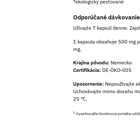
*ekologicky pestované
Odporúčané dávkovanie
Užívajte 7 kapsúl denne. Zap
1 kapsula obsahuje 500 mg pe
mg.
Krajina pôvodu:
Nemecko
Certifikácia:
DE-ÖKO-005
Upozornenie:
Nepoužívajte ak
Uchovávajte mimo dosahu malý
25 °C.
¹
Kyselina alfa-linolénová pomáha udrži