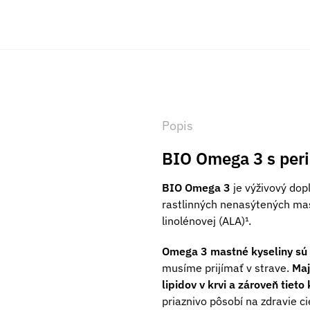
Popis
BIO Omega 3 s per
BIO Omega 3
je výživový dop
rastlinných nenasýtených mas
linolénovej (ALA)¹.
Omega 3 mastné kyseliny sú 
musíme prijímať v strave.
Maj
lipidov v krvi a zároveň tieto 
priaznivo pôsobí na zdravie 