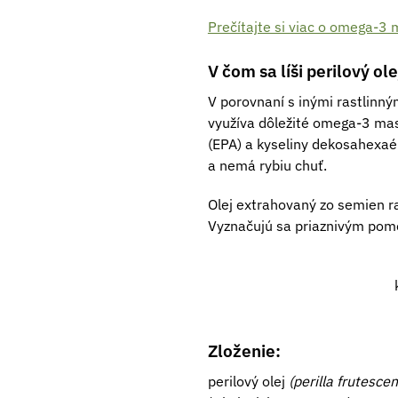
Prečítajte si viac o omega-3
V čom sa líši perilový ol
V porovnaní s inými rastlinný
využíva dôležité omega-3 mas
(EPA) a kyseliny dekosahexaén
a nemá rybiu chuť.
Olej extrahovaný zo semien r
Vyznačujú sa priaznivým pomer
Zloženie:
perilový olej
(perilla frutescen