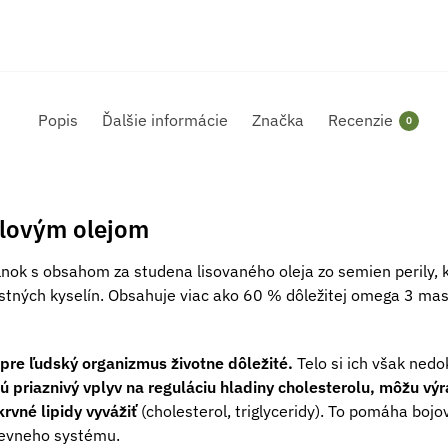
Popis
Ďalšie informácie
Značka
Recenzie
0
ilovým olejom
lnok s obsahom za studena lisovaného oleja zo semien perily, 
tných kyselín. Obsahuje viac ako 60 % dôležitej omega 3 mastn
pre ľudský organizmus životne dôležité.
Telo si ich však nedo
ú priaznivý vplyv na reguláciu hladiny cholesterolu, môžu výr
krvné lipidy vyvážiť
(cholesterol, triglyceridy). To pomáha bojo
cievneho systému.