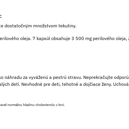
:
ite dostatočným množstvom tekutiny.
rilového oleja. 7 kapsúl obsahuje 3 500 mg perilového oleja,
o náhradu za vyváženú a pestrú stravu. Neprekračujte odpor
ch detí. Nevhodné pre deti, tehotné a dojčiace ženy. Uchováv
avať normálnu hladinu cholesterolu v krvi.