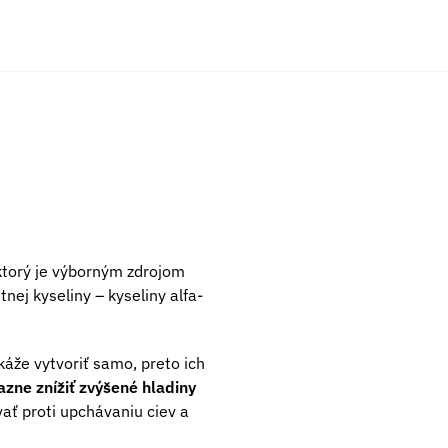
ktorý je výborným zdrojom
ej kyseliny – kyseliny alfa-
káže vytvoriť samo, preto ich
azne znížiť zvýšené hladiny
vať proti upchávaniu ciev a