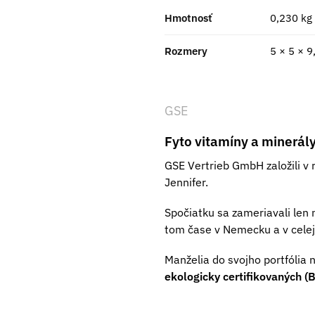
Hmotnosť
0,230 kg
Rozmery
5 × 5 × 9
GSE
Fyto vitamíny a minerály
GSE Vertrieb GmbH založili v 
Jennifer.
Spočiatku sa zameriavali len
tom čase v Nemecku a v cele
Manželia do svojho portfólia 
ekologicky certifikovaných (B