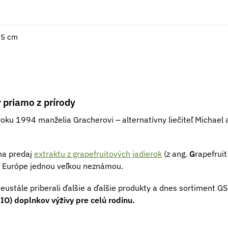
,5 cm
 priamo z prírody
roku 1994 manželia Gracherovi – alternatívny liečiteľ Michael 
 na predaj
extraktu z grapefruitových jadierok
(z ang.
G
rapefruit
j Európe jednou veľkou neznámou.
neustále priberali ďalšie a ďalšie produkty a dnes sortiment 
IO) doplnkov výživy pre celú rodinu.