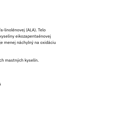
a-linolénovej (ALA). Telo
kyseliny eikozapentaénovej
 je menej náchylný na oxidáciu
ch mastných kyselín.
á