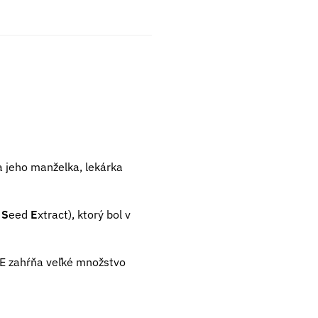
a jeho manželka, lekárka
S
eed
E
xtract), ktorý bol v
GSE zahŕňa veľké množstvo