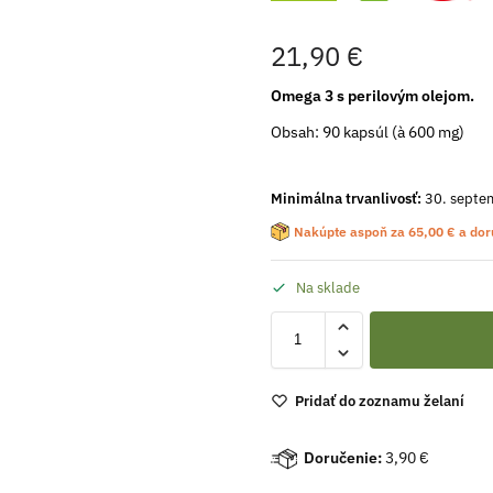
21,90
€
Omega 3 s perilovým olejom.
Obsah: 90 kapsúl (à 600 mg)
Minimálna trvanlivosť:
30. septe
Nakúpte aspoň za
65,00
€
a dor
Na sklade
Pridať do zoznamu želaní
Doručenie:
3,90 €