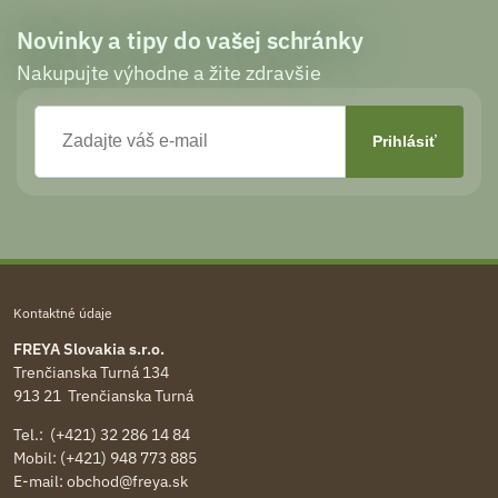
Novinky a tipy do vašej schránky
Nakupujte výhodne a žite zdravšie
Kontaktné údaje
FREYA Slovakia s.r.o.
Trenčianska Turná 134
913 21 Trenčianska Turná
Tel.: (+421) 32 286 14 84
Mobil: (+421) 948 773 885
E-mail:
obchod@freya.sk