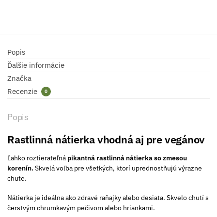
Popis
Ďalšie informácie
Značka
Recenzie
0
Popis
Rastlinná nátierka vhodná aj pre vegánov
Ľahko roztierateľná
pikantná
rastlinná nátierka so zmesou
korenín.
Skvelá voľba pre všetkých, ktorí uprednostňujú výrazne
chute.
Nátierka je ideálna ako zdravé raňajky alebo desiata. Skvelo chutí s
čerstvým chrumkavým pečivom alebo hriankami.