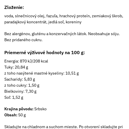
Zloženie:
voda, slnečnicový olej, fazuľa, hrachový proteín, zemiakový škrob,
paradajkový koncentrát, jedlá soľ, koreniny
Bez alergénov, gluténu a konzervačných látok. Neobsahuje sóju.
Bez pridaného cukru.
Priemerné výživové hodnoty na 100 g:
Energia: 870 kJ/208 kcal
Tuky: 20,84 g
z toho nasýtené mastné kyseliny: 10,51 g
Sacharidy: 5,83 g
z toho cukry: 1,50 g
Bielkoviny: 7,30 g
Soľ: 1,52 g
Krajina pôvodu:
Srbsko
Obsah:
50 g
Skladujte na chladnom a suchom mieste. Po otvorení skladujte pri