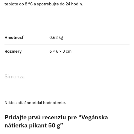
teplote do 8 °C a spotrebujte do 24 hodín.
Hmotnosť
0,62 kg
Rozmery
6 × 6 × 3 cm
Simonza
Nikto zatiaľ nepridal hodnotenie.
Pridajte prvú recenziu pre “Vegánska
nátierka pikant 50 g”