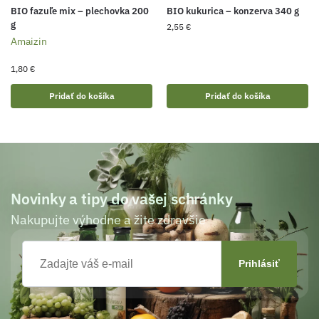
BIO fazuľe mix – plechovka 200
BIO kukurica – konzerva 340 g
g
2,55
€
Amaizin
1,80
€
Pridať do košíka
Pridať do košíka
Novinky a tipy do vašej schránky
Nakupujte výhodne a žite zdravšie