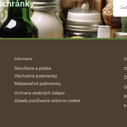
 schránky
Informácie
O
Doručenie a platba
O
Obchodné podmienky
Č
Reklamačné podmienky
O
Ochrana osobných údajov
R
Zásady používania súborov cookie
K