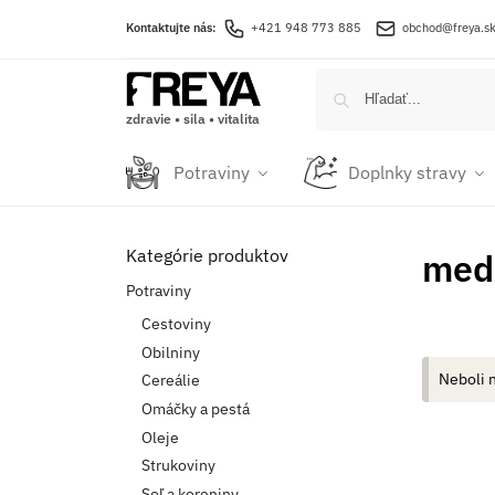
Kontaktujte nás:
+421 948 773 885
obchod@freya.s
zdravie • sila • vitalita
Potraviny
Doplnky stravy
Kategórie produktov
med
Potraviny
Cestoviny
Obilniny
Neboli 
Cereálie
Omáčky a pestá
Oleje
Strukoviny
Soľ a koreniny