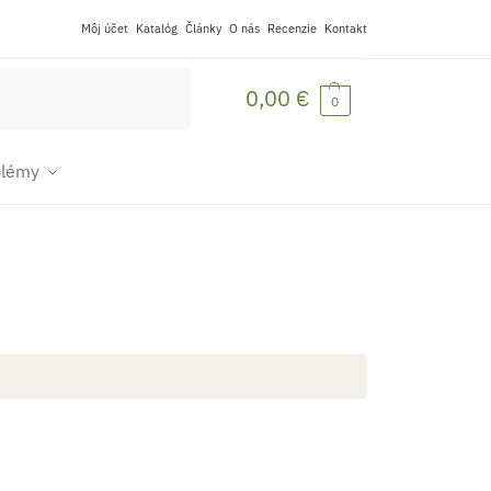
Môj účet
Katalóg
Články
O nás
Recenzie
Kontakt
Vyhľadávanie
0,00
€
0
blémy