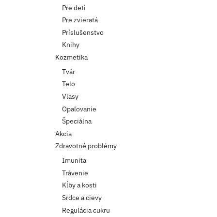
Pre deti
Pre zvieratá
Príslušenstvo
Knihy
Kozmetika
Tvár
Telo
Vlasy
Opaľovanie
Špeciálna
Akcia
Zdravotné problémy
Imunita
Trávenie
Kĺby a kosti
Srdce a cievy
Regulácia cukru