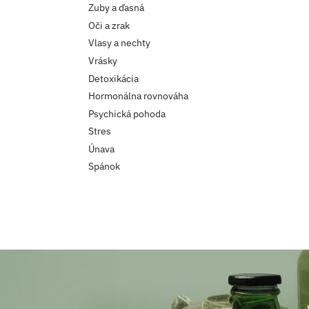
Zuby a ďasná
Oči a zrak
Vlasy a nechty
Vrásky
Detoxikácia
Hormonálna rovnováha
Psychická pohoda
Stres
Únava
Spánok