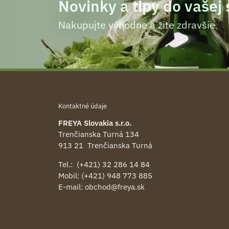
Novinky a tipy do vašej
Nakupujte výhodne a žite zdravšie
Kontaktné údaje
FREYA Slovakia s.r.o.
Trenčianska Turná 134
913 21 Trenčianska Turná
Tel.: (+421) 32 286 14 84
Mobil: (+421) 948 773 885
E-mail:
obchod@freya.sk