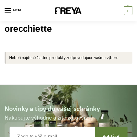
MENU
0
orecchiette
Neboli nájdené žiadne produkty zodpovedajúce vášmu výberu.
Novinky a tipy do vašej schránky
Nakupujte výhodne a žite zdravšie