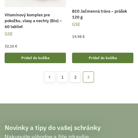
BIO Jačmenná tráva – prášok
Vitamínový komplex pre
120 g
pokožku, vlasy a nechty (Bio) –
GSE
60 tabliet
GSE
19,98
€
32,10
€
Pridať do košíka
Pridať do košíka
1
2
3
Novinky a tipy do vašej schránky
Nakupujte výhodne a žite zdravšie