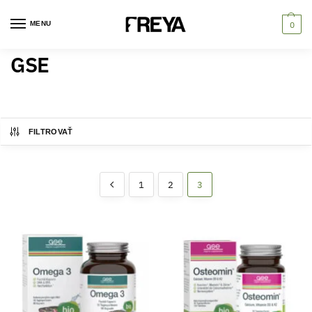
MENU
0
GSE
FILTROVAŤ
1
2
3