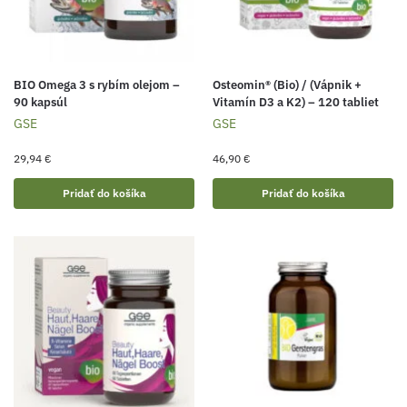
BIO Omega 3 s rybím olejom –
Osteomin® (Bio) / (Vápnik +
90 kapsúl
Vitamín D3 a K2) – 120 tabliet
GSE
GSE
29,94
€
46,90
€
Pridať do košíka
Pridať do košíka