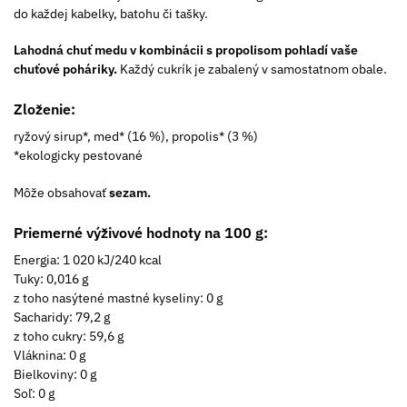
do každej kabelky, batohu či tašky.
Lahodná chuť medu v kombinácii s propolisom pohladí vaše
chuťové poháriky.
Každý cukrík je zabalený v samostatnom obale.
Zloženie:
ryžový sirup*, med* (16 %), propolis* (3 %)
*ekologicky pestované
Môže obsahovať
sezam.
Priemerné výživové hodnoty na 100 g:
Energia: 1 020 kJ/240 kcal
Tuky: 0,016 g
z toho nasýtené mastné kyseliny: 0 g
Sacharidy: 79,2 g
z toho cukry: 59,6 g
Vláknina: 0 g
Bielkoviny: 0 g
Soľ: 0 g