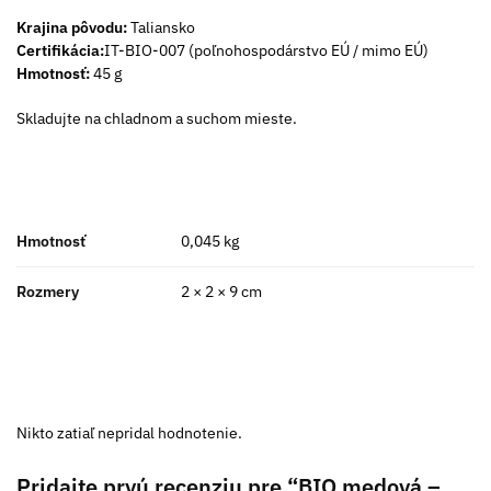
Krajina pôvodu:
Taliansko
Certifikácia:
IT-BIO-007 (poľnohospodárstvo EÚ / mimo EÚ)
Hmotnosť:
45 g
Skladujte na chladnom a suchom mieste.
Hmotnosť
0,045 kg
Rozmery
2 × 2 × 9 cm
Nikto zatiaľ nepridal hodnotenie.
Pridajte prvú recenziu pre “BIO medová –