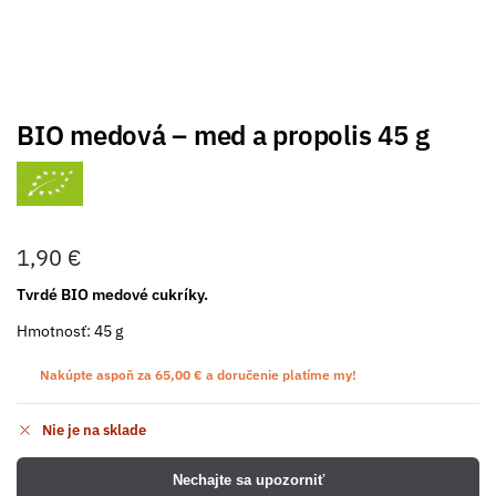
BIO medová – med a propolis 45 g
1,90
€
Tvrdé BIO medové cukríky.
Hmotnosť: 45 g
Nakúpte aspoň za
65,00
€
a doručenie platíme my!
Nie je na sklade
Nechajte sa upozorniť