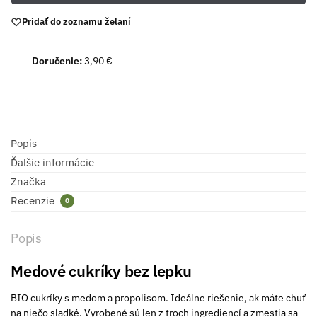
Pridať do zoznamu želaní
Doručenie:
3,90 €
Popis
Ďalšie informácie
Značka
Recenzie
0
Popis
Medové cukríky bez lepku
BIO cukríky s medom a propolisom. Ideálne riešenie, ak máte chuť
na niečo sladké. Vyrobené sú len z troch ingrediencí a zmestia sa