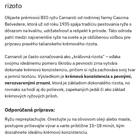
rizoto
Objavte prémiovú BIO ryžu Carnaroli od rodinnej farmy Cascina
Belvedere, ktorá už od roku 1935 spája tradíciu pestovania ryže s
dôrazom na kvalitu, udržateľnosť a rešpekt k prírode. Táto odroda
patrí medzi najcenenšie ryže na svete a je obľúbenou voľbou pre
prípravu pravého talianskeho krémového rizota.
Carnaroli je často označovaná ako „kráľovná rizota“ – vďaka
svojmu ideálnemu pomeru škrobu a pevnosti zrna vytvára
dokonale krémovú konzistenciu, pričom si ryža zachováva svoj tvar
a jemnú textúru. Výsledkom je
krémová konzistencia s pevnými,
nerozvarenými zrnami
, ktorá je základom dokonalého rizota, no
rovnako sa hodí aj do polievok, zapekaných jedál či ako základ
krémových ryžových príloh.
Odporúčaná príprava:
Ryžu nepreplachujte. Orestujte ju na olivovom oleji alebo masle,
postupne prilievajte vývar a varte približne 15–18 minút, kým
dosiahnete ideálnu krémovú konzistenciu.