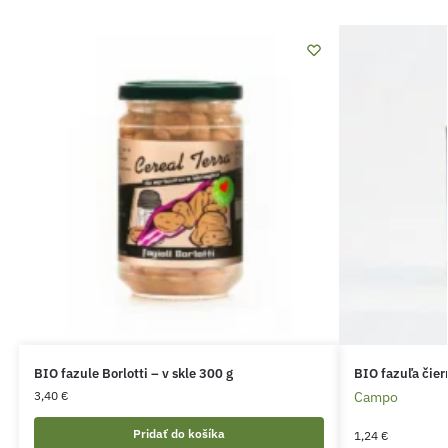
BIO fazule Borlotti – v skle 300 g
BIO fazuľa čier
3,40
€
Campo
Pridať do košíka
1,24
€