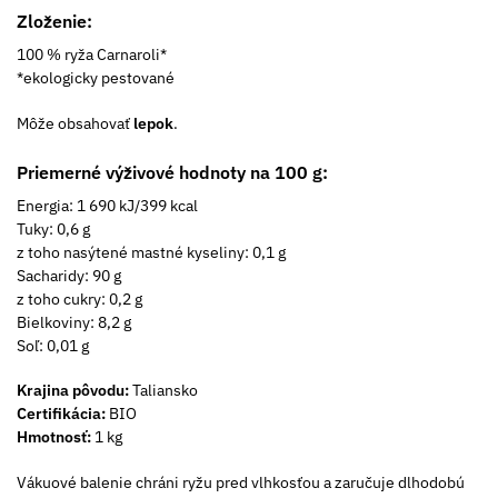
Zloženie:
100 % ryža Carnaroli*
*ekologicky pestované
Môže obsahovať
lepok
.
Priemerné výživové hodnoty na 100 g:
Energia: 1 690 kJ/399 kcal
Tuky: 0,6 g
z toho nasýtené mastné kyseliny: 0,1 g
Sacharidy: 90 g
z toho cukry: 0,2 g
Bielkoviny: 8,2 g
Soľ: 0,01 g
Krajina pôvodu:
Taliansko
Certifikácia:
BIO
Hmotnosť:
1 kg
Vákuové balenie chráni ryžu pred vlhkosťou a zaručuje dlhodobú