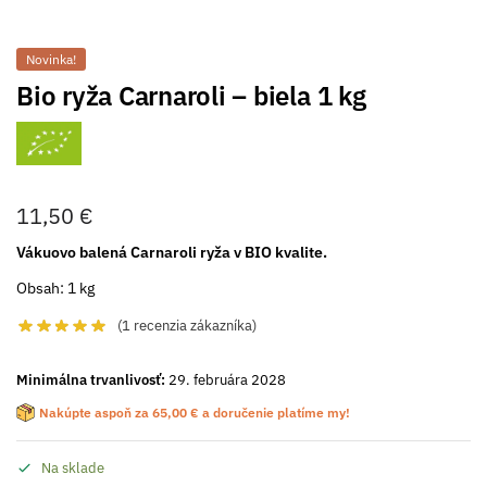
Novinka!
Bio ryža Carnaroli – biela 1 kg
11,50
€
Vákuovo balená Carnaroli ryža v BIO kvalite.
Obsah: 1 kg
(
1
recenzia zákazníka)
Minimálna trvanlivosť:
29. februára 2028
Nakúpte aspoň za
65,00
€
a doručenie platíme my!
Na sklade