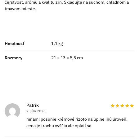
čerstvosť, arómu a kvalitu zŕn. Skladujte na suchom, chladnom a
tmavom mieste.
Hmotnosť
1,1 kg
Rozmery
21 × 13 × 5,5 cm
Patrik
2. júla 2026
mňam! posunie krémové rizoto na úplne inú úroveň.
cena je trochu vyššia ale oplatí sa