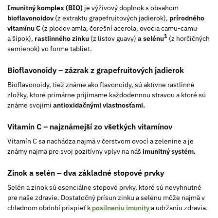
Imunitný komplex (BIO)
je výživový doplnok s obsahom
bioflavonoidov
(z extraktu grapefruitových jadierok),
prírodného
vitamínu C
(z plodov amla, čerešní acerola, ovocia camu-camu
1
a šípok),
rastlinného zinku
(z listov guavy)
a selénu
(z horčičných
semienok) vo forme tabliet.
Bioflavonoidy – zázrak z grapefruitových jadierok
Bioflavonoidy, tiež známe ako flavonoidy, sú aktívne rastlinné
zložky, ktoré primárne prijímame každodennou stravou a ktoré sú
známe svojimi
antioxidačnými vlastnosťami.
Vitamín C – najznámejší zo všetkých vitamínov
Vitamín C sa nachádza najmä v čerstvom ovocí a zelenine a je
známy najmä pre svoj pozitívny vplyv na náš
imunitný systém.
Zinok a selén – dva základné stopové prvky
Selén a zinok sú esenciálne stopové prvky, ktoré sú nevyhnutné
pre naše zdravie. Dostatočný prísun zinku a selénu môže najmä v
chladnom období prispieť k
posilneniu imunity
a udržaniu zdravia.