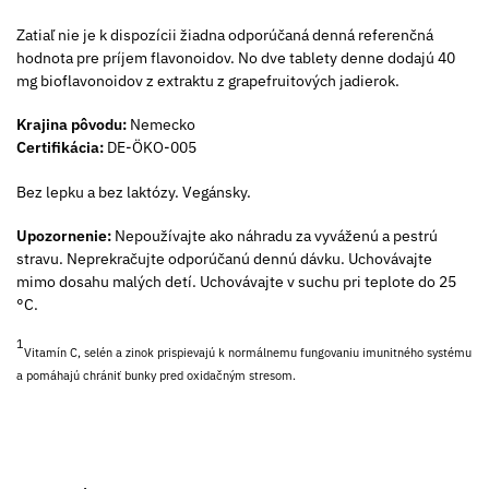
Zatiaľ nie je k dispozícii žiadna odporúčaná denná referenčná
hodnota pre príjem flavonoidov. No dve tablety denne dodajú 40
mg bioflavonoidov z extraktu z grapefruitových jadierok.
Krajina pôvodu:
Nemecko
Certifikácia:
DE-ÖKO-005
Bez lepku a bez laktózy. Vegánsky.
Upozornenie:
Nepoužívajte ako náhradu za vyváženú a pestrú
stravu. Neprekračujte odporúčanú dennú dávku. Uchovávajte
mimo dosahu malých detí. Uchovávajte v suchu pri teplote do 25
°C.
1
Vitamín C, selén a zinok prispievajú k normálnemu fungovaniu imunitného systému
a pomáhajú chrániť bunky pred oxidačným stresom.