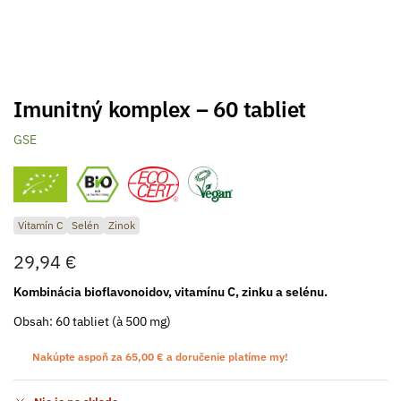
Imunitný komplex – 60 tabliet
GSE
Vitamín C
Selén
Zinok
29,94
€
Kombinácia bioflavonoidov, vitamínu C, zinku a selénu.
Obsah: 60 tabliet (à 500 mg)
Nakúpte aspoň za
65,00
€
a doručenie platíme my!