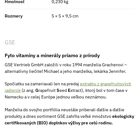
Hmotnosť
0,230 kg
Rozmery
5 × 5 × 9,5 cm
GSE
Fyto vitamíny a minerály priamo z prírody
GSE Vertrieb GmbH založili v roku 1994 manželia Gracherovi –
alternatívny liečiteľ Michael a jeho manželka, lekárka Jennifer.
Spočiatku sa zameriavali len na predaj
extraktu z grapefruitových
jadierok
(z ang.
G
rapefruit
S
eed
E
xtract), ktorý bol v tom čase v
Nemecku a v celej Európe jednou veľkou neznámou.
Manželia do svojho portfólia neustále priberali ďalšie a ďalšie
produkty a dnes sortiment GSE zahŕňa veľké množstvo
ekologicky
certifikovaných (BIO) doplnkov výživy pre celú rodinu.