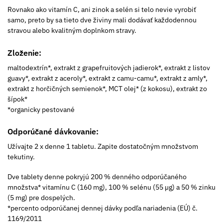
Rovnako ako vitamín C, ani zinok a selén si telo nevie vyrobiť
samo, preto by sa tieto dve živiny mali dodávať každodennou
stravou alebo kvalitným doplnkom stravy.
Zloženie:
maltodextrín*, extrakt z grapefruitových jadierok*, extrakt z listov
guavy*, extrakt z aceroly*, extrakt z camu-camu*, extrakt z amly*,
extrakt z horčičných semienok*, MCT olej* (z kokosu), extrakt zo
šípok*
*organicky pestované
Odporúčané dávkovanie:
Užívajte 2 x denne 1 tabletu. Zapite dostatočným množstvom
tekutiny.
Dve tablety denne pokryjú 200 % denného odporúčaného
množstva* vitamínu C (160 mg), 100 % selénu (55 µg) a 50 % zinku
(5 mg) pre dospelých.
*percento odporúčanej dennej dávky podľa nariadenia (EÚ) č.
1169/2011