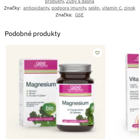
produkty
,
Zuby a ďasná
Značky:
antioxidanty
,
podpora imunity
,
selén
,
vitamín C
,
zinok
Značka:
GSE
Podobné produkty