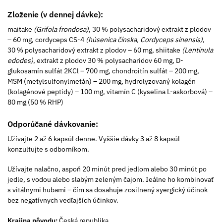
Zloženie (v dennej dávke):
maitake
(Grifola frondosa)
, 30 % polysacharidový extrakt z plodov
– 60 mg, cordyceps CS-4
(húsenica čínska, Cordyceps sinensis)
,
30 % polysacharidový extrakt z plodov – 60 mg, shiitake
(Lentinula
edodes)
, extrakt z plodov 30 % polysacharidov 60 mg, D-
glukosamín sulfát 2KCl – 700 mg, chondroitín sulfát – 200 mg,
MSM (metylsulfonylmetán) – 200 mg, hydrolyzovaný kolagén
(kolagénové peptidy) – 100 mg, vitamín C (kyselina L-askorbová) –
80 mg (50 % RHP)
Odporúčané dávkovanie:
Užívajte 2 až 6 kapsúl denne. Vyššie dávky 3 až 8 kapsúl
konzultujte s odborníkom.
Užívajte nalačno, aspoň 20 minút pred jedlom alebo 30 minút po
jedle, s vodou alebo slabým zeleným čajom. Ieálne ho kombinovať
s vitálnymi hubami – čím sa dosahuje zosilnený syergický účinok
bez negatívnych vedľajších účinkov.
Krajina pôvodu:
Česká republika