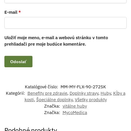
E-mail
*
Uložiť moje meno, e-mail a webovú stránku v tomto
prehliadači pre moje budúce komentáre.
Katalógové číslo:
MM-MY-FLX-90-272SK
Kategórií:
Benefity pre zdravie
,
Doplnky stravy
,
Huby
,
Kĺby a
kosti
,
Špeciálne doplnky
,
Všetky produkty
Značka:
vitálne huby
Značka:
MycoMedica
Podobné produkty