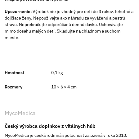
Upozornenie:
Výrobok nie je vhodný pre deti do 3 rokov, tehotné a
dojčiace ženy. Nepoužívajte ako náhradu za vyváženú a pestrú
stravu. Neprekračujte odporúčanú dennú dávku. Uchovávajte
mimo dosahu malých detí. Skladujte na chladnom a suchom
mieste.
Hmotnosť
0,1 kg
Rozmery
10 × 6 × 4 cm
MycoMedica
Český výrobca doplnkov z vitálnych húb
​MycoMedica je česká rodinná spoločnosť založená v roku 2010.