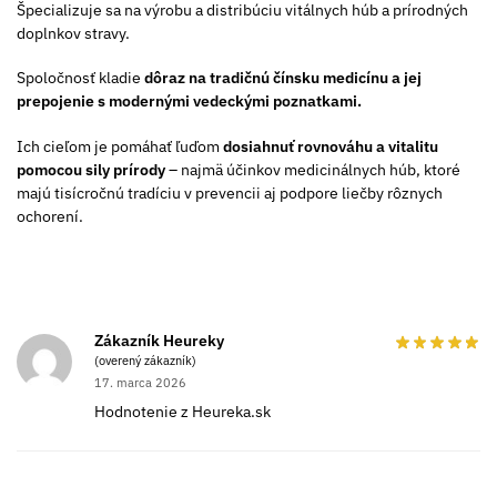
Špecializuje sa na výrobu a distribúciu vitálnych húb a prírodných
doplnkov stravy.
Spoločnosť kladie
dôraz na tradičnú čínsku medicínu a jej
prepojenie s modernými vedeckými poznatkami.
Ich cieľom je pomáhať ľuďom
dosiahnuť rovnováhu a vitalitu
pomocou sily prírody
– najmä účinkov medicinálnych húb, ktoré
majú tisícročnú tradíciu v prevencii aj podpore liečby rôznych
ochorení.
Zákazník Heureky
(overený zákazník)
17. marca 2026
Hodnotenie z Heureka.sk