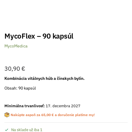
MycoFlex – 90 kapsúl
MycoMedica
30,90
€
Kombinácia vitálnych húb a čínskych bylín.
Obsah: 90 kapsúl
Minimálna trvanlivosť:
17. decembra 2027
Nakúpte aspoň za
65,00
€
a doručenie platíme my!
Na sklade už iba 1