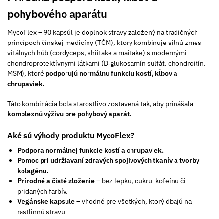
pohybového aparátu
MycoFlex – 90 kapsúl je doplnok stravy založený na tradičných
princípoch čínskej medicíny (TČM), ktorý kombinuje silnú zmes
vitálnych húb (cordyceps, shiitake a maitake) s modernými
chondroprotektívnymi látkami (D‑glukosamín sulfát, chondroitín,
MSM), ktoré
podporujú normálnu funkciu kostí, kĺbov a
chrupaviek.
Táto kombinácia bola starostlivo zostavená tak, aby prinášala
komplexnú výživu pre pohybový aparát.
Aké sú výhody produktu MycoFlex?
Podpora normálnej funkcie kostí a chrupaviek.
Pomoc pri udržiavaní zdravých spojivových tkanív a tvorby
kolagénu.
Prírodné a čisté zloženie
– bez lepku, cukru, kofeínu či
pridaných farbív.
Vegánske kapsule
– vhodné pre všetkých, ktorý dbajú na
rastlinnú stravu.