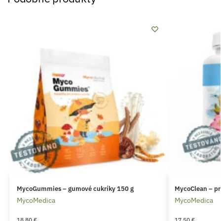
MycoGummies – gumové cukríky 150 g
MycoClean – pr
MycoMedica
MycoMedica
18,80
€
17,50
€