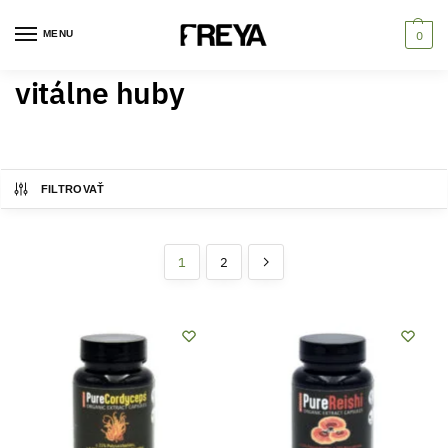
MENU
0
vitálne huby
FILTROVAŤ
1
2