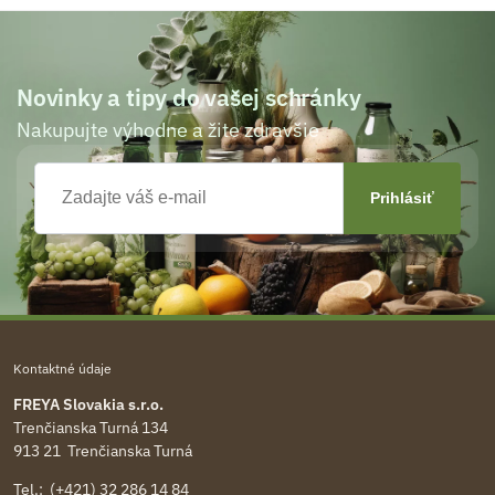
Novinky a tipy do vašej schránky
Nakupujte výhodne a žite zdravšie
Kontaktné údaje
FREYA Slovakia s.r.o.
Trenčianska Turná 134
913 21 Trenčianska Turná
Tel.: (+421) 32 286 14 84