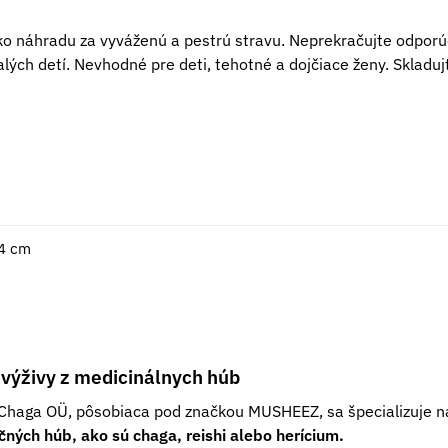
o náhradu za vyváženú a pestrú stravu. Neprekračujte odpor
ch detí. Nevhodné pre deti, tehotné a dojčiace ženy. Sklad
 4 cm
výživy z medicinálnych húb
 Chaga OÜ, pôsobiaca pod značkou MUSHEEZ, sa špecializuje n
čných húb, ako sú chaga, reishi alebo herícium.