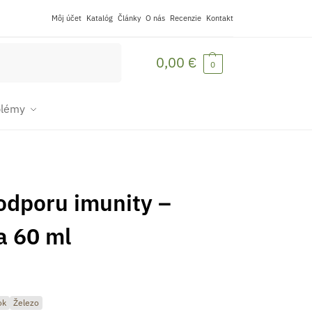
Môj účet
Katalóg
Články
O nás
Recenzie
Kontakt
Vyhľadávanie
0,00
€
0
blémy
odporu imunity –
a 60 ml
ok
Železo