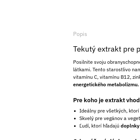
Popis
Tekutý extrakt pre 
Posilnite svoju obranyschopno
látkami. Tento starostlivo na
vitamínu C, vitamínu B12, zin
energetického metabolizmu
Pre koho je extrakt vho
Ideálny pre všetkých, ktor
Skvelý pre vegánov a vegeta
Ľudí, ktorí hľadajú
doplnky 