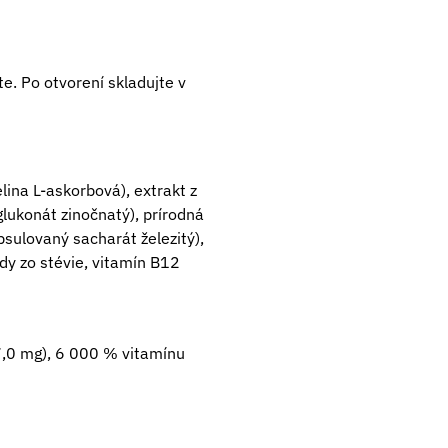
e. Po otvorení skladujte v
elina L-askorbová), extrakt z
(glukonát zinočnatý), prírodná
psulovaný sacharát železitý),
dy zo stévie, vitamín B12
,0 mg), 6 000 % vitamínu