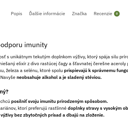
Popis
Ďalšie informácie
Značka
Recenzie
0
podporu imunity
sť s unikátnym tekutým doplnkom výživy, ktorý spája silu prír
miešaný elixír z divo rastúcej čagy a šťavnatej čerešne acerol
ku, železa a selénu, ktoré spolu
prispievajú k správnemu fung
.
Navyše
neobsahuje alkohol a je sladený stéviou.
dný?
í chcú
posilniť svoju imunitu prirodzeným spôsobom.
riánov, ktorí preferujú rastlinné
doplnky stravy s vysokým o
výživy bez zbytočných prísad a dbajú na zloženie.