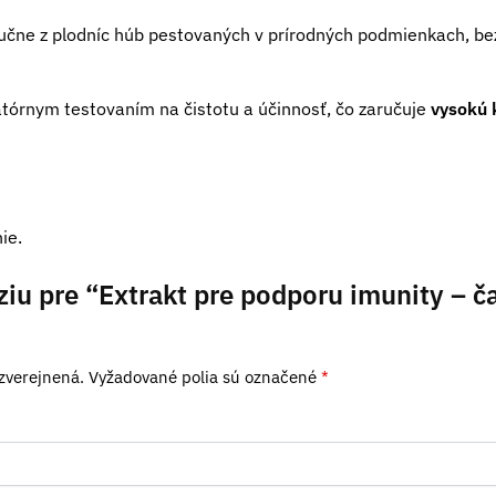
učne z plodníc húb pestovaných v prírodných podmienkach, bez 
tórnym testovaním na čistotu a účinnosť, čo zaručuje
vysokú 
ie.
ziu pre “Extrakt pre podporu imunity – č
zverejnená.
Vyžadované polia sú označené
*