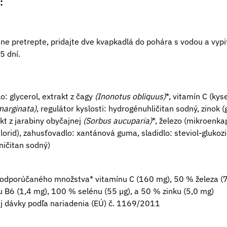
:
dne pretrepte, pridajte dve kvapkadlá do pohára s vodou a vypit
5 dní.
o: glycerol, extrakt z čagy
(Inonotus obliquus)
*, vitamín C (kys
marginata)
, regulátor kyslosti: hydrogénuhličitan sodný, zinok 
kt z jarabiny obyčajnej
(Sorbus aucuparia)
*, železo (mikroenka
lorid), zahusťovadlo: xantánová guma, sladidlo: steviol-glukozi
ničitan sodný)
odporúčaného množstva* vitamínu C (160 mg), 50 % železa (7
u B6 (1,4 mg), 100 % selénu (55 µg), a 50 % zinku (5,0 mg)
j dávky podľa nariadenia (EÚ) č. 1169/2011