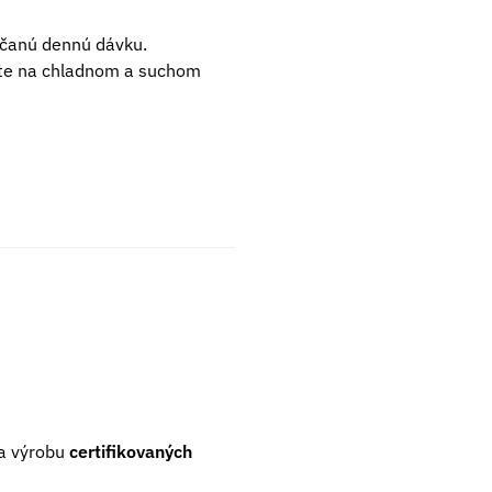
účanú dennú dávku.
ujte na chladnom a suchom
a výrobu
certifikovaných