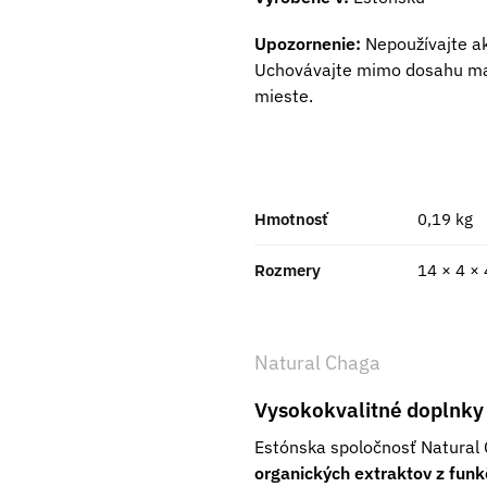
Upozornenie:
Nepoužívajte ak
Uchovávajte mimo dosahu malý
mieste.
Hmotnosť
0,19 kg
Rozmery
14 × 4 ×
Natural Chaga
Vysokokvalitné doplnky 
Estónska spoločnosť Natural
organických extraktov z funk