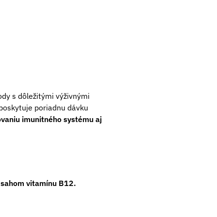
ody s dôležitými výživnými
y poskytuje poriadnu dávku
ovaniu imunitného systému aj
bsahom vitamínu B12.