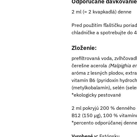
Odporúčané dávkovanie
2 ml (= 2 kvapkadlá) denne
Pred použitím fľaštičku poria
chladničke a spotrebujte do 4
Zloženie:
prefiltrovaná voda, zvlhčovadl
čerešne acerola
(Malpighia e
aróma z lesných plodov, extra
vitamín B6 (pyridoxín hydroch
(metylkobalamín), selén (sele
*ekologicky pestované
2 ml pokryjú 200 % denného 
B12 (150 ­µg), 100 % vitamín
*percento odporúčanej denne
Vyrobené v:
Estónsku