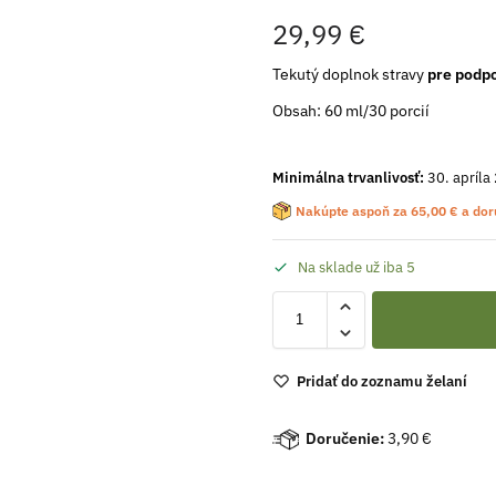
29,99
€
Tekutý doplnok stravy
pre podpo
Obsah: 60 ml/30­ porcií
Minimálna trvanlivosť:
30. apríla
Nakúpte aspoň za
65,00
€
a dor
Na sklade už iba 5
Pridať do zoznamu želaní
Doručenie:
3,90 €