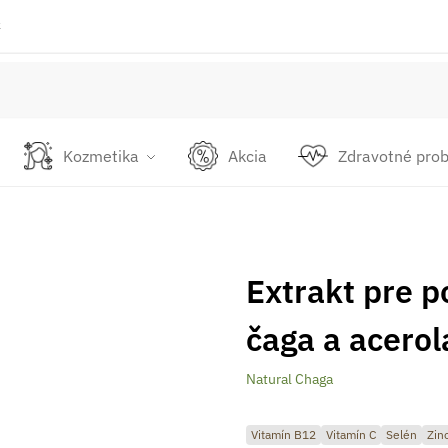
k
Kozmetika
Akcia
Zdravotné pro
Extrakt pre p
čaga a acerol
Natural Chaga
Vitamín B12
Vitamín C
Selén
Zin