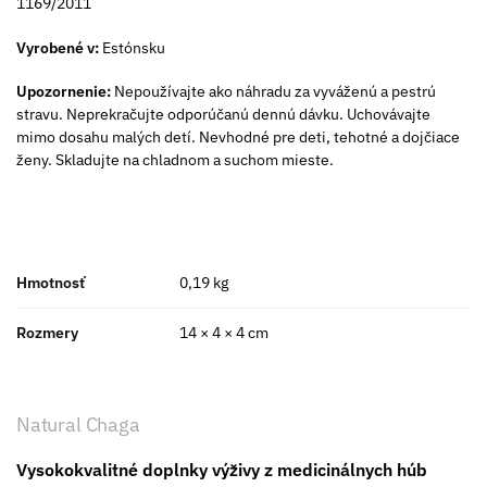
1169/2011
Vyrobené v:
Estónsku
Upozornenie:
Nepoužívajte ako náhradu za vyváženú a pestrú
stravu. Neprekračujte odporúčanú dennú dávku. Uchovávajte
mimo dosahu malých detí. Nevhodné pre deti, tehotné a dojčiace
ženy. Skladujte na chladnom a suchom mieste.
Hmotnosť
0,19 kg
Rozmery
14 × 4 × 4 cm
Natural Chaga
Vysokokvalitné doplnky výživy z medicinálnych húb