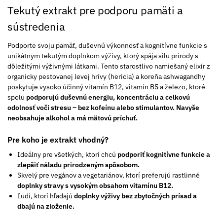
Tekutý extrakt pre podporu pamäti a
sústredenia
Podporte svoju pamäť, duševnú výkonnosť a kognitívne funkcie s
unikátnym tekutým doplnkom výživy, ktorý spája silu prírody s
dôležitými výživnými látkami. Tento starostlivo namiešaný elixír z
organicky pestovanej levej hrivy (hericia) a koreňa ashwagandhy
poskytuje vysoko účinný vitamín B12, vitamín B5 a železo, ktoré
spolu
podporujú duševnú energiu, koncentráciu a celkovú
odolnosť voči stresu – bez kofeínu alebo stimulantov. Navyše
neobsahuje alkohol
a má mätovú príchuť.
Pre koho je extrakt vhodný?
Ideálny pre všetkých, ktorí chcú
podporiť kognitívne funkcie a
zlepšiť náladu prirodzeným spôsobom.
Skvelý pre vegánov a vegetariánov, ktorí preferujú rastlinné
doplnky stravy s vysokým obsahom vitamínu B12.
Ľudí, ktorí hľadajú
doplnky výživy bez zbytočných prísad a
dbajú na zloženie.