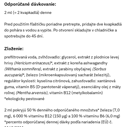
Odporúčané dávkovanie:
2 ml (= 2 kvapkadlá) denne
Pred použitím fľaštičku poriadne pretrepte, pridajte dve kvapkadlá
do pohára s vodou a vypite. Po otvorení skladujte v chladničke a
spotrebujte do 45 dní.
Zloženie:
prefiltrovaná voda, zvlhčovadlo: glycerol, extrakt z plodnice levej
hrivy
(Hericium erinaceus)
*, extrakt z koreňa ashwagandhy
(Withania somnifera),
extrakt z jarabiny obyčajnej
(Sorbus
aucuparia)
*, železo (mikroenkapsulovaný sacharát železitý),
regulátor kyslosti: kyselina citrónová, zahusťovadlo: xantánová
guma, vitamín B5 (D-pantotenát vápenatý), esenciálny olej z mäty
roľnej
(Mentha arvensis)
, vitamín B12 (metylkobalamín)
*ekologicky pestované
2 ml pokryjú 50 % denného odporúčaného množstva* železa (7,0
mg), 6 000 % vitamínu B12 (150­ µg) a 100 % vitamínu B6 (6,0 mg)
*percento odporúčanej dennej dávky podľa nariadenia (EÚ) č.