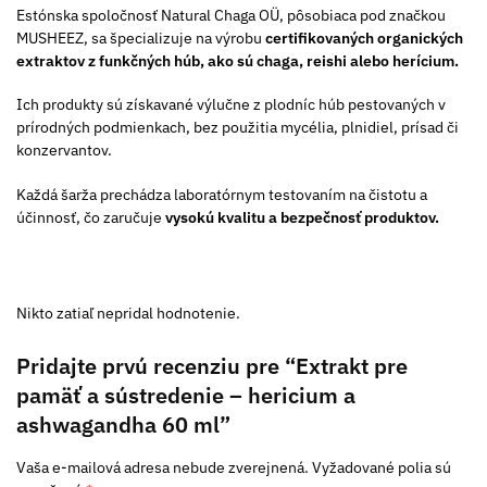
Estónska spoločnosť Natural Chaga OÜ, pôsobiaca pod značkou
MUSHEEZ, sa špecializuje na výrobu
certifikovaných organických
extraktov z funkčných húb, ako sú chaga, reishi alebo herícium.
Ich produkty sú získavané výlučne z plodníc húb pestovaných v
prírodných podmienkach, bez použitia mycélia, plnidiel, prísad či
konzervantov.
Každá šarža prechádza laboratórnym testovaním na čistotu a
účinnosť, čo zaručuje
vysokú kvalitu a bezpečnosť produktov.
Nikto zatiaľ nepridal hodnotenie.
Pridajte prvú recenziu pre “Extrakt pre
pamäť a sústredenie –⁠⁠⁠⁠⁠⁠ hericium a
ashwagandha 60 ml”
Vaša e-mailová adresa nebude zverejnená.
Vyžadované polia sú