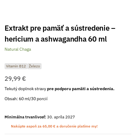
Extrakt pre pamäť a sústredenie –⁠⁠⁠⁠⁠⁠
hericium a ashwagandha 60 ml
Natural Chaga
Vitamín B12
Železo
29,99
€
Tekutý doplnok stravy
pre podporu pamäti a sústredenia.
Obsah: 60 ml/30­ porcií
Minimálna trvanlivosť:
30. apríla 2027
Nakúpte aspoň za
65,00
€
a doručenie platíme my!