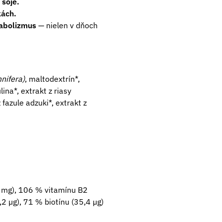
 sóje.
kách.
tabolizmus
— nielen v dňoch
nifera)
, maltodextrín*,
ina*, extrakt z riasy
 fazule adzuki*, extrakt z
 mg), 106 % vitamínu B2
2 µg), 71 % biotínu (35,4 µg)