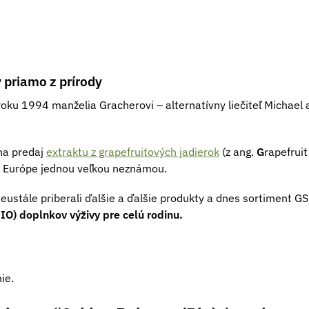
 priamo z prírody
roku 1994 manželia Gracherovi – alternatívny liečiteľ Michael 
 na predaj
extraktu z grapefruitových jadierok
(z ang.
G
rapefruit
j Európe jednou veľkou neznámou.
neustále priberali ďalšie a ďalšie produkty a dnes sortiment 
IO) doplnkov výživy pre celú rodinu.
ie.