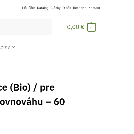
Môj účet
Katalóg
Články
O nás
Recenzie
Kontakt
Vyhľadávanie
0,00
€
0
blémy
e (Bio) / pre
ovnováhu – 60