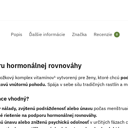
Popis
Ďalšie informácie
Značka
Recenzie
0
ru hormonálnej rovnováhy
ložkový komplex vitamínov¹ vytvorený pre ženy, ktoré chcú
pod
kovú vnútornú pohodu.
Spája v sebe silu tradičných rastlín a 
nce vhodný?
y nálady, zvýšenú podráždenosť alebo únavu
počas menštruač
né riešenie na podporu hormonálnej rovnováhy.
ú únavu alebo zníženú psychickú odolnosť
v určitých fázach c