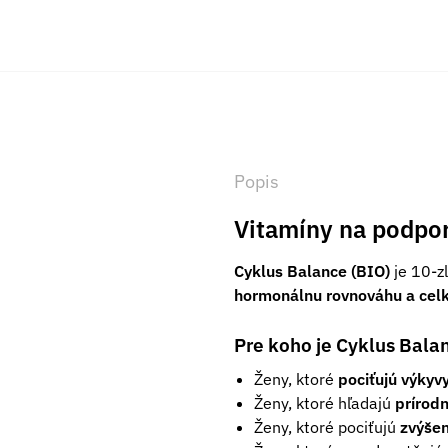
Popis
Vitamíny na podpo
Cyklus Balance (BIO)
je 10-z
hormonálnu rovnováhu a cel
Pre koho je Cyklus Bala
Ženy, ktoré
pociťujú výkyv
Ženy, ktoré hľadajú
prírod
Ženy, ktoré pociťujú
zvýšen