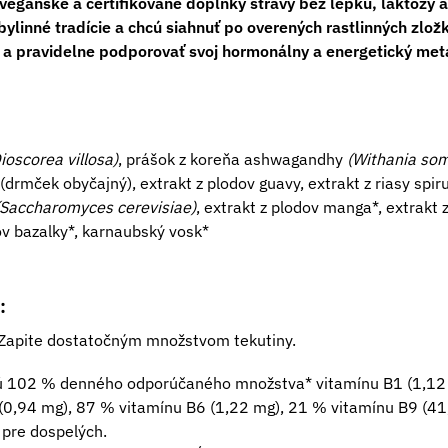
vegánske a certifikované doplnky stravy bez lepku, laktózy a
bylinné tradície a chcú siahnuť po overených rastlinných zlož
a pravidelne podporovať svoj hormonálny a energetický me
ioscorea villosa)
, prášok z koreňa ashwagandhy
(Withania som
drmček obyčajný), extrakt z plodov guavy, extrakt z riasy spirul
(Saccharomyces cerevisiae)
, extrakt z plodov manga*, extrakt z
tov bazalky*, karnaubský vosk*
:
. Zapite dostatočným množstvom tekutiny.
jú 102 % denného odporúčaného množstva* vitamínu B1 (1,12
(0,94 mg), 87 % vitamínu B6 (1,22 mg), 21 % vitamínu B9 (41,
 pre dospelých.