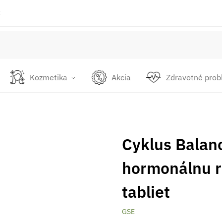
k
Kozmetika
Akcia
Zdravotné pro
Cyklus Balanc
hormonálnu r
tabliet
GSE