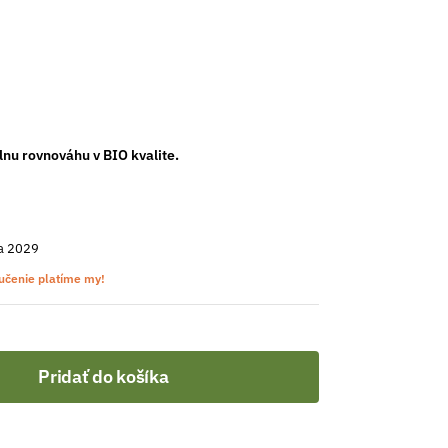
nu rovnováhu v BIO kvalite.
a 2029
učenie platíme my!
Pridať do košíka