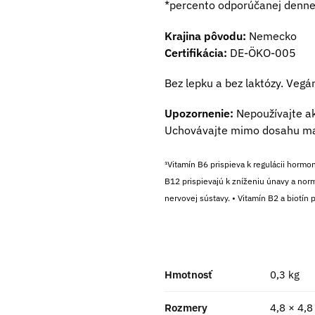
*percento odporúčanej denne
Krajina pôvodu:
Nemecko
Certifikácia:
DE-ÖKO-005
Bez lepku a bez laktózy. Vegá
Upozornenie:
Nepoužívajte ak
Uchovávajte mimo dosahu malý
¹Vitamín B6 prispieva k regulácii hormo
B12 prispievajú k zníženiu únavy a norm
nervovej sústavy. • Vitamín B2 a biotí
Hmotnosť
0,3 kg
Rozmery
4,8 × 4,8