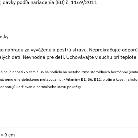
j dávky podľa nariadenia (EÚ) č. 1169/2011
nsky.
o náhradu za vyváženú a pestrú stravu. Neprekračujte odpor
ch detí. Nevhodné pre deti. Uchovávajte v suchu pri teplote 
nálnej činnosti • Vitamín B5 sa podieľa na metabolizme steroidných hormónov (vráta
álnemu energetickému metabolizmu. • Vitamíny B1, B6, B12, biotín a kyselina listov
n podporujú udržiavanie normálneho stavu pokožky.
 × 9 cm