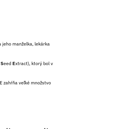
a jeho manželka, lekárka
S
eed
E
xtract), ktorý bol v
GSE zahŕňa veľké množstvo