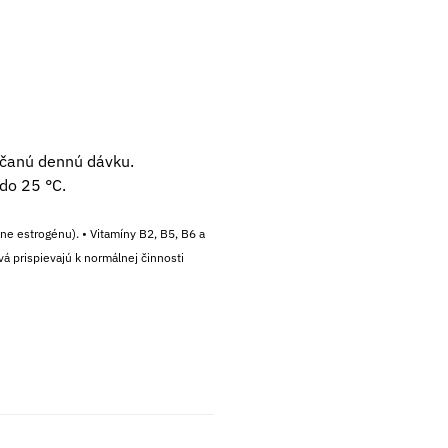
účanú dennú dávku.
do 25 °C.
ne estrogénu). • Vitamíny B2, B5, B6 a
á prispievajú k normálnej činnosti