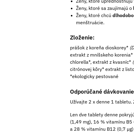
Ženy, ktoré uprednostňujú
Ženy, ktoré sa zaujímajú o
Ženy, ktoré chcú
dlhodobo 
menštruácie.
Zloženie:
prášok z koreňa dioskorey*
(D
extrakt z mníšskeho korenia* (
chlorella*, extrakt z kvasníc*
citrónovej kôry* extrakt z lis
*ekologicky pestované
Odporúčané dávkovanie
Užívajte 2 x denne 1 tabletu
Len dve tablety denne pokry
(1,49 mg), 16 % vitamínu B5 
a 28 % vitamínu B12 (0,7 µg)