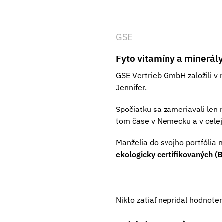
GSE
Fyto vitamíny a minerály
GSE Vertrieb GmbH založili v 
Jennifer.
Spočiatku sa zameriavali len
tom čase v Nemecku a v cele
Manželia do svojho portfólia 
ekologicky certifikovaných (B
Nikto zatiaľ nepridal hodnoten