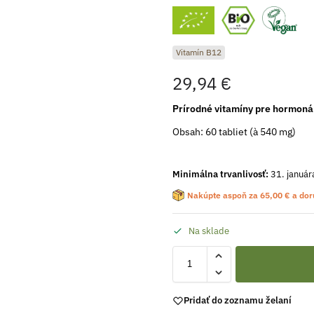
Vitamín B12
29,94
€
Prírodné vitamíny pre hormonál
Obsah: 60 tabliet (à 540 mg)
Minimálna trvanlivosť:
31. január
Nakúpte aspoň za
65,00
€
a dor
Na sklade
Pridať do zoznamu želaní