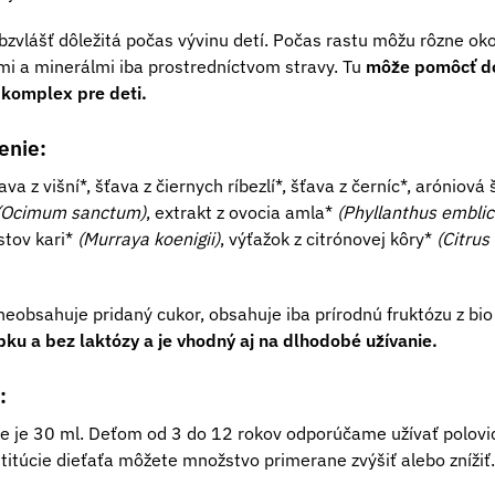
bzvlášť dôležitá počas vývinu detí. Počas rastu môžu rôzne oko
i a minerálmi iba prostredníctvom stravy. Tu
môže pomôcť dop
 komplex pre deti.
enie:
a z višní*, šťava z čiernych ríbezlí*, šťava z černíc*, aróniová 
(Ocimum sanctum)
, extrakt z ovocia amla*
(Phyllanthus emblic
istov kari*
(Murraya koenigii)
, výťažok z citrónovej kôry*
(Citrus
eobsahuje pridaný cukor, obsahuje iba prírodnú fruktózu z bio
pku a bez laktózy a je vhodný aj na dlhodobé užívanie.
:
 je 30 ml. Deťom od 3 do 12 rokov odporúčame užívať polovi
nštitúcie dieťaťa môžete množstvo primerane zvýšiť alebo znížiť