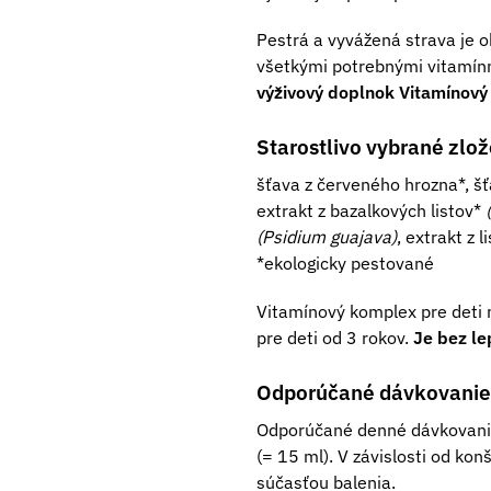
Pestrá a vyvážená strava je o
všetkými potrebnými vitamínm
výživový doplnok Vitamínový
Starostlivo vybrané zlož
šťava z červeného hrozna*, šťav
extrakt z bazalkových listov*
(Psidium guajava)
, extrakt z l
*ekologicky pestované
Vitamínový komplex pre deti n
pre deti od 3 rokov.
Je bez le
Odporúčané dávkovanie
Odporúčané denné dávkovanie
(= 15 ml). V závislosti od ko
súčasťou balenia.