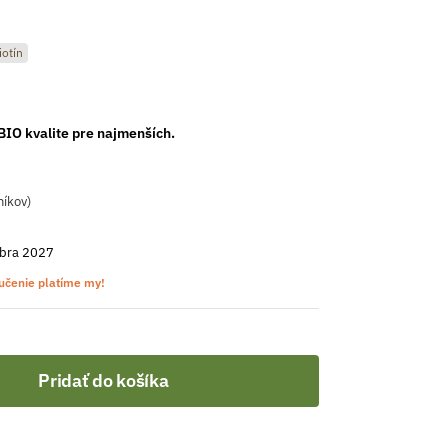
iotín
BIO kvalite pre najmenších.
níkov)
bra 2027
učenie platíme my!
Pridať do košíka