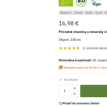
Vitamín C
Železo
Selén
Zinok
B
16,98
€
Prírodné vitamíny a minerály v 
Objem: 330 ml
(
2
recenzie zákaz
Minimálna trvanlivosť:
30. novem
Nakúpte aspoň za
65,00
€
a dor
Na sklade
Pridať do zoznamu želaní