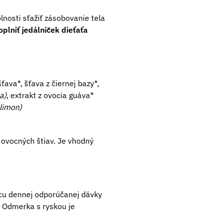
lnosti sťažiť zásobovanie tela
lniť jedálniček dieťaťa
šťava*, šťava z čiernej bazy*,
a)
, extrakt z ovocia guáva*
 limon)
 ovocných štiav. Je vhodný
cu dennej odporúčanej dávky
. Odmerka s ryskou je