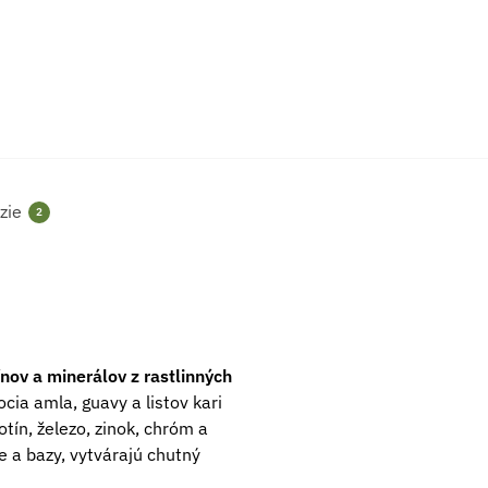
zie
2
nov a minerálov z rastlinných
ocia amla, guavy a listov kari
otín, železo, zinok, chróm a
ie a bazy, vytvárajú chutný