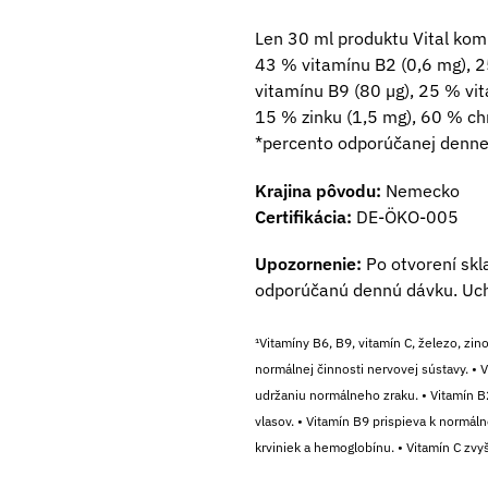
Len 30 ml produktu Vital ko
43 % vitamínu B2 (0,6 mg), 2
vitamínu B9 (80 µg), 25 % vit
15 % zinku (1,5 mg), 60 % ch
*percento odporúčanej denne
Krajina pôvodu:
Nemecko
Certifikácia:
DE-ÖKO-005
Upozornenie:
Po otvorení skl
odporúčanú dennú dávku. Uch
¹Vitamíny B6, B9, vitamín C, železo, zin
normálnej činnosti nervovej sústavy. • V
udržaniu normálneho zraku. • Vitamín B2
vlasov. • Vitamín B9 prispieva k normáln
krviniek a hemoglobínu. • Vitamín C zvyš