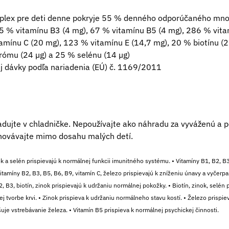
mplex pre deti denne pokryje 55 % denného odporúčaného množ
5 % vitamínu B3 (4 mg), 67 % vitamínu B5 (4 mg), 286 % vita
amínu C (20 mg), 123 % vitamínu E (14,7 mg), 20 % biotínu (20
rómu (24 µg) a 25 % selénu (14 µg)
j dávky podľa nariadenia (EÚ) č. 1169/2011
adujte v chladničke. Nepoužívajte ako náhradu za vyváženú a p
ovávajte mimo dosahu malých detí.
ok a selén prispievajú k normálnej funkcii imunitného systému. • Vitamíny B1, B2, B3,
itamíny B2, B3, B5, B6, B9, vitamín C, železo prispievajú k zníženiu únavy a vyčerpan
, B3, biotín, zinok prispievajú k udržaniu normálnej pokožky. • Biotín, zinok, selén
ej tvorbe krvi. • Zinok prispieva k udržaniu normálneho stavu kostí. • Železo prisp
uje vstrebávanie železa. • Vitamín B5 prispieva k normálnej psychickej činnosti.