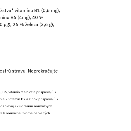
stva* vitamínu B1 (0,6 mg),
mínu B6 (4­mg), 40 %
 µg), 26 % železa (3,6 g),
estrú stravu. Neprekračujte
 B6, vitamín C a biotín prispievajú k
ia. • Vitamín B2 a zinok prispievajú k
 prispievajú k udržaniu normálnych
ieva k normálnej tvorbe červených