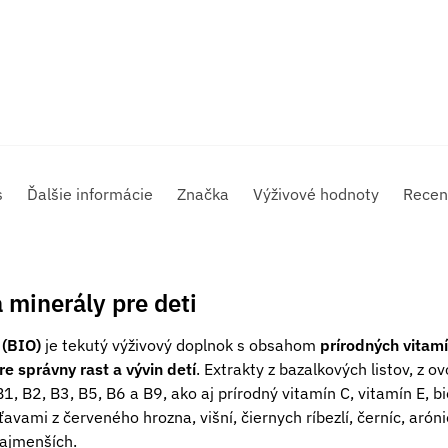
s
Ďalšie informácie
Značka
Výživové hodnoty
Recen
 minerály pre deti
 (BIO)
je tekutý výživový doplnok s obsahom
prírodných vitamí
re správny rast a vývin detí
. Extrakty z bazalkových listov, z ov
, B2, B3, B5, B6 a B9, ako aj prírodný vitamín C, vitamín E, bi
ťavami z červeného hrozna, višní, čiernych ríbezlí, černíc, arón
najmenších.