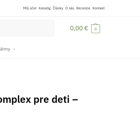
Môj účet
Katalóg
Články
O nás
Recenzie
Kontakt
Vyhľadávanie
0,00
€
0
blémy
omplex pre deti –