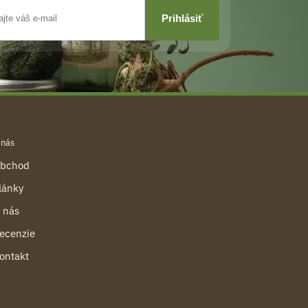
 nás
bchod
lánky
 nás
ecenzie
ontakt