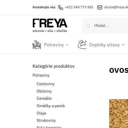
Kontaktujte nás:
+421 948 773 885
obchod@freya.s
zdravie • sila • vitalita
Potraviny
Doplnky stravy
Kategórie produktov
ovo
Potraviny
Cestoviny
Obilniny
Cereálie
Omáčky a pestá
Oleje
Strukoviny
Soľ a koreniny