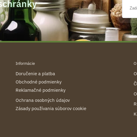
 schránky
Informácie
O
Doručenie a platba
O
Obchodné podmienky
Č
Reklamačné podmienky
O
Ochrana osobných údajov
R
Zásady používania súborov cookie
K