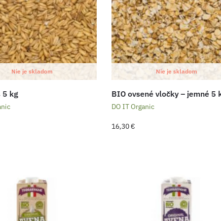
Nie je skladom
Nie je skladom
 5 kg
BIO ovsené vločky – jemné 5 
anic
DO IT Organic
16,30
€