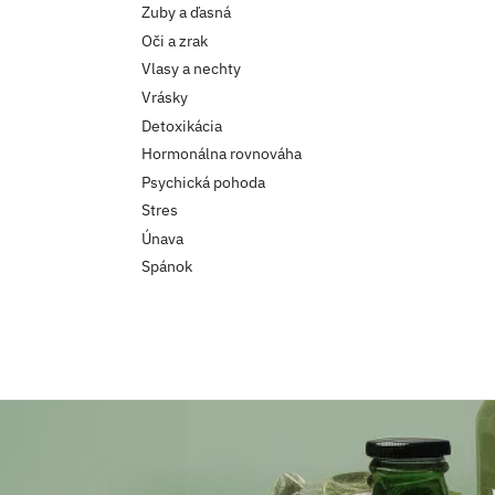
Zuby a ďasná
Oči a zrak
Vlasy a nechty
Vrásky
Detoxikácia
Hormonálna rovnováha
Psychická pohoda
Stres
Únava
Spánok