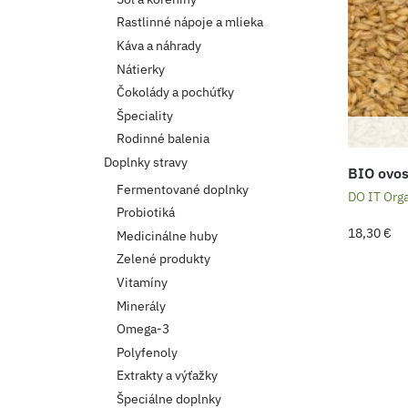
Rastlinné nápoje a mlieka
Káva a náhrady
Nátierky
Čokolády a pochúťky
Špeciality
Rodinné balenia
Doplnky stravy
BIO ovos
Fermentované doplnky
DO IT Org
Probiotiká
18,30
€
Medicinálne huby
Zelené produkty
Vitamíny
Minerály
Omega-3
Polyfenoly
Extrakty a výťažky
Špeciálne doplnky