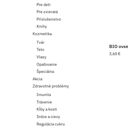
Pre deti
Pre zvieratá
Príslušenstvo
Knihy
Kozmetika
Tvár
BIO ovse
Telo
3,60
€
Vlasy
Opaľovanie
Špeciálna
Akcia
Zdravotné problémy
Imunita
Trávenie
Kĺby a kosti
Srdce a cievy
Regulácia cukru