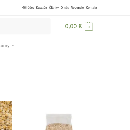
Môj účet
Katalóg
Články
O nás
Recenzie
Kontakt
Vyhľadávanie
0,00
€
0
blémy