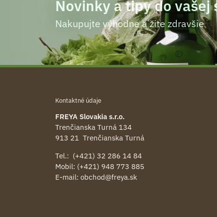
Novinky a tipy do vašej
Nakupujte výhodne a žite zdravšie
Kontaktné údaje
FREYA Slovakia s.r.o.
Trenčianska Turná 134
913 21 Trenčianska Turná
Tel.: (+421) 32 286 14 84
Mobil: (+421) 948 773 885
E-mail:
obchod@freya.sk