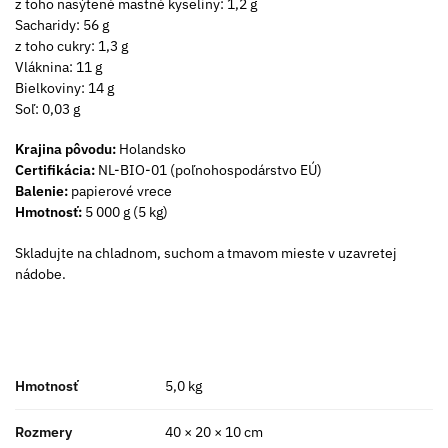
z toho nasýtené mastné kyseliny: 1,2 g
Sacharidy: 56 g
z toho cukry: 1,3 g
Vláknina: 11 g
Bielkoviny: 14 g
Soľ: 0,03 g
Krajina pôvodu:
Holandsko
Certifikácia:
NL-BIO-01 (poľnohospodárstvo EÚ)
Balenie:
papierové vrece
Hmotnosť:
5 000 g (5 kg)
Skladujte na chladnom, suchom a tmavom mieste v uzavretej
nádobe.
Hmotnosť
5,0 kg
Rozmery
40 × 20 × 10 cm