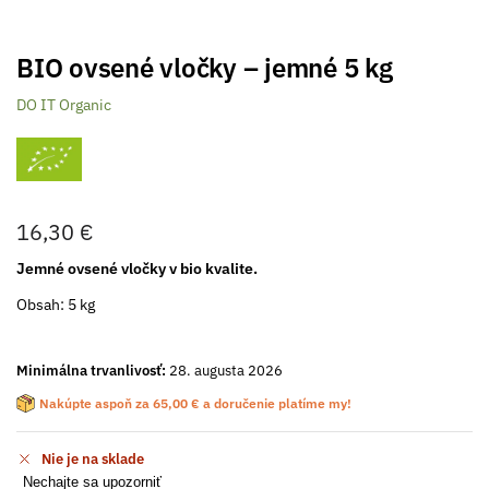
BIO ovsené vločky – jemné 5 kg
DO IT Organic
16,30
€
Jemné ovsené vločky v bio kvalite.
Obsah: 5 kg
Minimálna trvanlivosť:
28. augusta 2026
Nakúpte aspoň za
65,00
€
a doručenie platíme my!
Nie je na sklade
Nechajte sa upozorniť