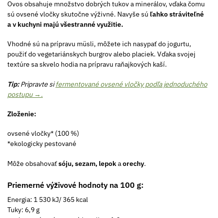
Ovos obsahuje množstvo dobrých tukov a minerálov, vďaka čomu
sú ovsené vločky skutočne výživné. Navyše sú
ľahko stráviteľné
a v kuchyni majú všestranné využitie.
Vhodné sú na prípravu müsli, môžete ich nasypať do jogurtu,
použiť do vegetariánskych burgrov alebo placiek. Vďaka svojej
textúre sa skvelo hodia na prípravu raňajkových kaší.
Tip:
Pripravte si
fermentované ovsené vločky podľa jednoduchého
postupu →.
Zloženie:
ovsené vločky* (100 %)
*ekologicky pestované
Môže obsahovať
sóju, sezam, lepok
a
orechy
.
Priemerné výživové hodnoty na 100 g:
Energia: 1 530 kJ/ 365 kcal
Tuky: 6,9 g