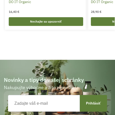
DO IT Organic
DO IT Organic
16,40
€
28,90
€
Nechajte sa upozorniť
N
Novinky a tipy do vašej schránky
Nakupujte výhodne a žite zdravšie