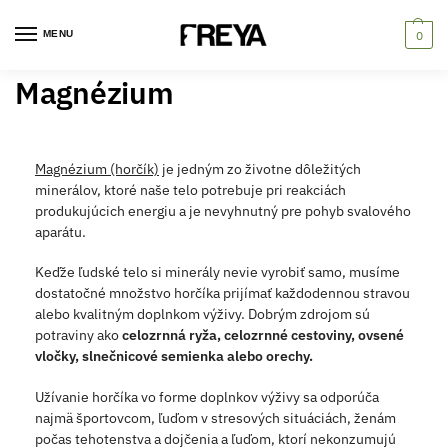
MENU
0
Magnézium
Magnézium (horčík)
je jedným zo životne dôležitých
minerálov, ktoré naše telo potrebuje pri reakciách
produkujúcich energiu a je nevyhnutný pre pohyb svalového
aparátu.
Keďže ľudské telo si minerály nevie vyrobiť samo, musíme
dostatočné množstvo horčíka prijímať každodennou stravou
alebo kvalitným doplnkom výživy. Dobrým zdrojom sú
potraviny ako
celozrnná ryža, celozrnné cestoviny, ovsené
vločky, slnečnicové semienka alebo orechy.
Užívanie horčíka vo forme doplnkov výživy sa odporúča
najmä športovcom, ľuďom v stresových situáciách, ženám
počas tehotenstva a dojčenia a ľuďom, ktorí nekonzumujú