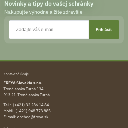
Novinky a tipy do vašej schránky
Nakupujte výhodne a žite zdravšie
Kontaktné údaje
FREYA Slovakia s.r.o.
Trenčianska Turná 134
913 21 Trenčianska Turná
Tel.: (+421) 32 286 14 84
Mobil: (+421) 948 773 885
E-mail:
obchod@freya.sk