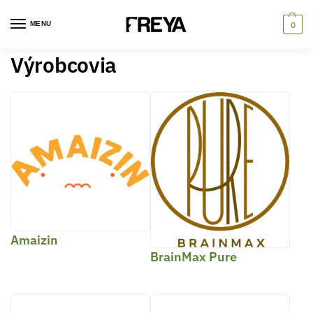
MENU
0
Výrobcovia
Amaizin
BrainMax Pure