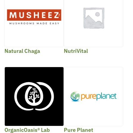
Natural Chaga
NutriVital
OrganicOasis® Lab
Pure Planet