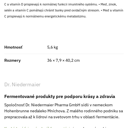
C a vitamín D prispievajú k normálnej funkcii imunitného systému. • Meď, zinok,
selén a vitamín C pomáhajú chrániť bunky pred oxidačným stresom. • Meď a vitamín
C prispievajú k normálnemu energetickému metabolizmu.
Hmotnosť
5,6 kg
Rozmery
36 × 7,9 × 40,2 cm
Dr. Niedermaier
Fermentované produkty pre podporu krásy a zdravia
Spoločnosť Dr. Niedermaier Pharma GmbH sídli v nemeckom
Hohenbrunne neďaleko Mníchova. Z malého rodinného podniku sa
prepracovala až k lídrovi na svetovom trhu v oblasti fermentácie.