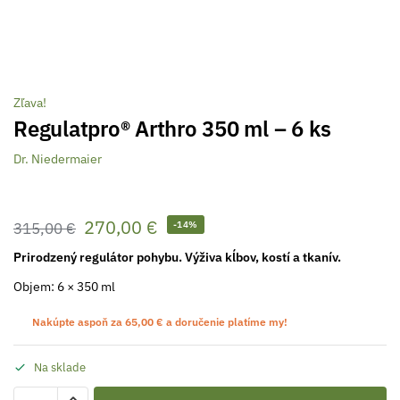
Zľava!
Regulatpro® Arthro 350 ml – 6 ks
Dr. Niedermaier
270,00
€
315,00
€
-14%
Prirodzený regulátor pohybu. Výživa kĺbov, kostí a tkanív.
Objem:
6 × 350
ml
Nakúpte aspoň za
65,00
€
a doručenie platíme my!
Na sklade