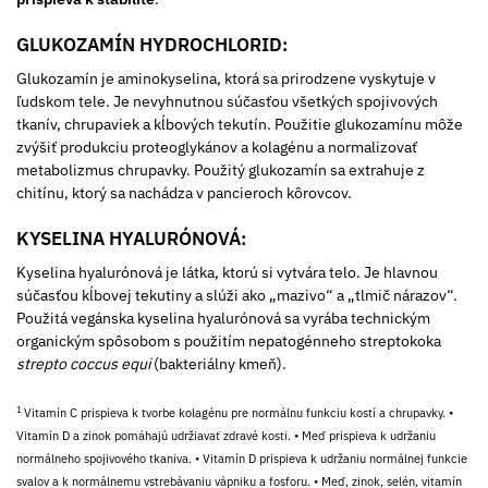
GLUKOZAMÍN HYDROCHLORID:
Glukozamín je aminokyselina, ktorá sa prirodzene vyskytuje v
ľudskom tele. Je nevyhnutnou súčasťou všetkých spojivových
tkanív, chrupaviek a kĺbových tekutín. Použitie glukozamínu môže
zvýšiť produkciu proteoglykánov a kolagénu a normalizovať
metabolizmus chrupavky. Použitý glukozamín sa extrahuje z
chitínu, ktorý sa nachádza v pancieroch kôrovcov.
KYSELINA HYALURÓNOVÁ:
Kyselina hyalurónová je látka, ktorú si vytvára telo. Je hlavnou
súčasťou kĺbovej tekutiny a slúži ako „mazivo“ a „tlmič nárazov“.
Použitá vegánska kyselina hyalurónová sa vyrába technickým
organickým spôsobom s použitím nepatogénneho streptokoka
strepto coccus equi
(bakteriálny kmeň).
1
Vitamín C prispieva k tvorbe kolagénu pre normálnu funkciu kostí a chrupavky. •
Vitamín D a zinok pomáhajú udržiavať zdravé kosti. • Meď prispieva k udržaniu
normálneho spojivového tkaniva. • Vitamín D prispieva k udržaniu normálnej funkcie
svalov a k normálnemu vstrebávaniu vápniku a fosforu. • Meď, zinok, selén, vitamín