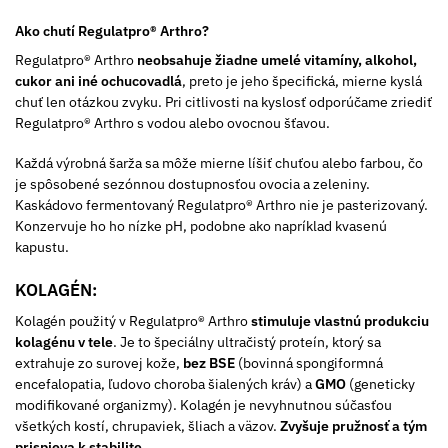
Ako chutí Regulatpro® Arthro?
Regulatpro® Arthro
neobsahuje žiadne umelé vitamíny, alkohol,
cukor ani iné ochucovadlá
, preto je jeho špecifická, mierne kyslá
chuť len otázkou zvyku. Pri citlivosti na kyslosť odporúčame zriediť
Regulatpro® Arthro s vodou alebo ovocnou šťavou.
Každá výrobná šarža sa môže mierne líšiť chuťou alebo farbou, čo
je spôsobené sezónnou dostupnosťou ovocia a zeleniny.
Kaskádovo fermentovaný Regulatpro® Arthro nie je pasterizovaný.
Konzervuje ho ho nízke pH, podobne ako napríklad kvasenú
kapustu.
KOLAGÉN:
Kolagén použitý v Regulatpro® Arthro
stimuluje vlastnú produkciu
kolagénu v tele
. Je to špeciálny ultračistý proteín, ktorý sa
extrahuje zo surovej kože,
bez BSE
(bovinná spongiformná
encefalopatia, ľudovo choroba šialených kráv) a
GMO
(geneticky
modifikované organizmy). Kolagén je nevyhnutnou súčasťou
všetkých kostí, chrupaviek, šliach a väzov.
Zvyšuje pružnosť a tým
prispieva k stabilite
.