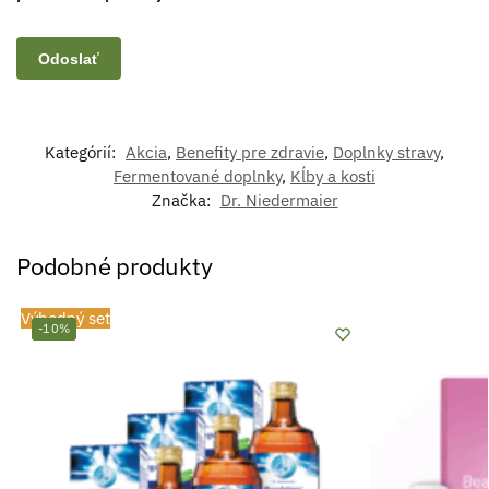
Kategórií:
Akcia
,
Benefity pre zdravie
,
Doplnky stravy
,
Fermentované doplnky
,
Kĺby a kosti
Značka:
Dr. Niedermaier
Podobné produkty
Výhodný set
-10%