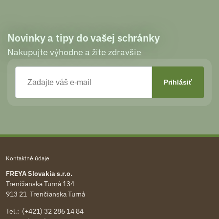
Novinky a tipy do vašej schránky
Nakupujte výhodne a žite zdravšie
Kontaktné údaje
FREYA Slovakia s.r.o.
Trenčianska Turná 134
913 21 Trenčianska Turná
Tel.: (+421) 32 286 14 84