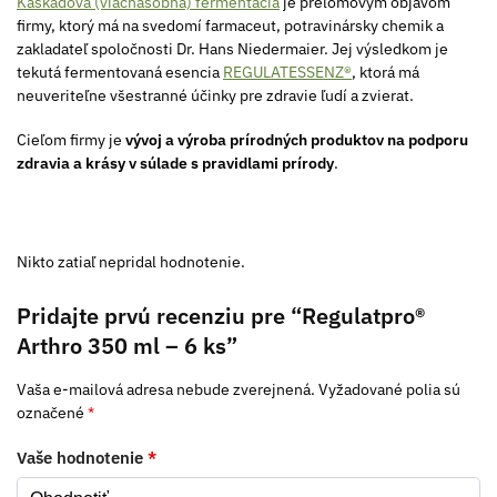
Kaskádová (viacnásobná) fermentácia
je prelomovým objavom
firmy, ktorý má na svedomí farmaceut, potravinársky chemik a
zakladateľ spoločnosti Dr. Hans Niedermaier. Jej výsledkom je
tekutá fermentovaná esencia
REGULATESSENZ®
, ktorá má
neuveriteľne všestranné účinky pre zdravie ľudí a zvierat.
Cieľom firmy je
vývoj a výroba prírodných produktov na podporu
zdravia a krásy v súlade s pravidlami prírody
.
Nikto zatiaľ nepridal hodnotenie.
Pridajte prvú recenziu pre “Regulatpro®
Arthro 350 ml – 6 ks”
Vaša e-mailová adresa nebude zverejnená.
Vyžadované polia sú
označené
*
Vaše hodnotenie
*