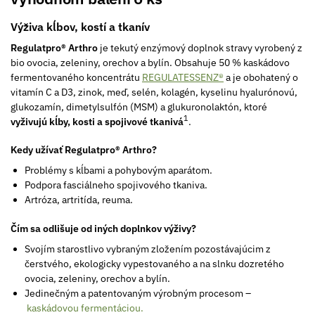
Výživa kĺbov, kostí a tkanív
Regulatpro® Arthro
je tekutý enzýmový doplnok stravy vyrobený z
bio ovocia, zeleniny, orechov a bylín. Obsahuje 50 % kaskádovo
fermentovaného koncentrátu
REGULATESSENZ®
a je obohatený o
vitamín C a D3, zinok, meď, selén, kolagén, kyselinu hyalurónovú,
glukozamín, dimetylsulfón (MSM) a glukuronolaktón, ktoré
1
vyživujú kĺby, kosti a spojivové tkanivá
.
Kedy užívať Regulatpro® Arthro?
Problémy s kĺbami a pohybovým aparátom.
Podpora fasciálneho spojivového tkaniva.
Artróza, artritída, reuma.
Čím sa odlišuje od iných doplnkov výživy?
Svojím starostlivo vybraným zložením pozostávajúcim z
čerstvého, ekologicky vypestovaného a na slnku dozretého
ovocia, zeleniny, orechov a bylín.
Jedinečným a patentovaným výrobným procesom –
kaskádovou fermentáciou.