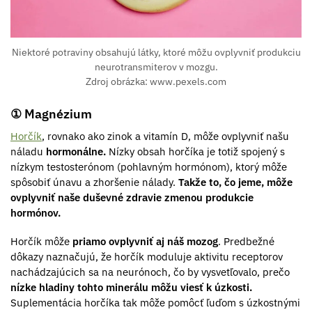
Niektoré potraviny obsahujú látky, ktoré môžu ovplyvniť produkciu
neurotransmiterov v mozgu.
Zdroj obrázka: www.pexels.com
① Magnézium
Horčík
, rovnako ako zinok a vitamín D, môže ovplyvniť našu
náladu
hormonálne.
Nízky obsah horčíka je totiž spojený s
nízkym testosterónom (pohlavným hormónom), ktorý môže
spôsobiť únavu a zhoršenie nálady.
Takže to, čo jeme, môže
ovplyvniť naše duševné zdravie zmenou produkcie
hormónov.
Horčík môže
priamo ovplyvniť aj náš mozog
. Predbežné
dôkazy naznačujú, že horčík moduluje aktivitu receptorov
nachádzajúcich sa na neurónoch, čo by vysvetľovalo, prečo
nízke hladiny tohto minerálu môžu viesť k úzkosti.
Suplementácia horčíka tak môže pomôcť ľuďom s úzkostnými