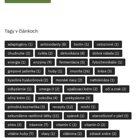
Tagy v článkoch
adaptogény
(1)
antioxidanty
(8)
biotín
(1)
celozrnné
(1)
chudnutie
(2)
cvikla
(2)
detoxikácia
(8)
dobrá nálada
(1)
energia
(1)
enzýmy
(9)
fermentácia
(5)
fytochemikálie
(1)
grepové jadierka
(1)
huby
(1)
imunita
(26)
krása
(3)
kyselina hyalurónová
(2)
morské riasy
(2)
nattokináza
(1)
odkyslenie
(1)
omega-3
(2)
opaľovací krém
(2)
oči a zrak
(2)
očný krém
(1)
pokožka
(4)
prekyslenie
(3)
prírodná kozmetika
(3)
recepty
(12)
reishi
(1)
sekundárne rastlinné látky
(11)
spánok
(1)
starostlivosť o pleť
(3)
stres
(3)
trávenie
(7)
vitamín C
(2)
vitamín D
(2)
vitálne huby
(7)
vlasy
(1)
vláknina
(2)
zdravé srdce
(2)