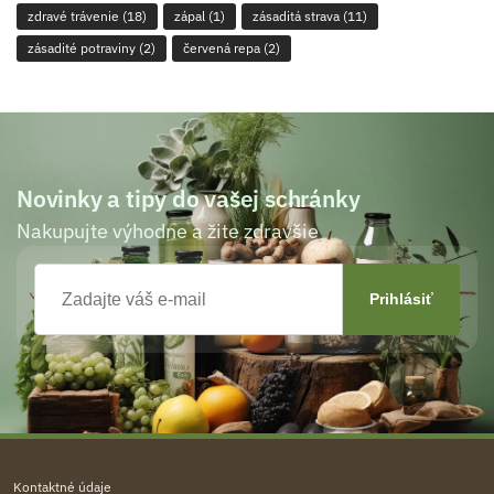
zdravé trávenie
(18)
zápal
(1)
zásaditá strava
(11)
zásadité potraviny
(2)
červená repa
(2)
Novinky a tipy do vašej schránky
Nakupujte výhodne a žite zdravšie
Kontaktné údaje