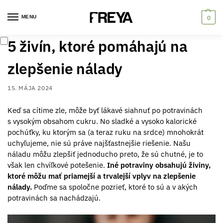
MENU
0
5 živín, ktoré pomáhajú na
zlepšenie nálady
15. MÁJA 2024
Keď sa cítime zle, môže byť lákavé siahnuť po potravinách
s vysokým obsahom cukru. No sladké a vysoko kalorické
pochúťky, ku ktorým sa (a teraz ruku na srdce) mnohokrát
uchyľujeme, nie sú práve najšťastnejšie riešenie. Našu
náladu môžu zlepšiť jednoducho preto, že sú chutné, je to
však len chvíľkové potešenie.
Iné potraviny obsahujú živiny,
ktoré môžu mať priamejší a trvalejší vplyv na zlepšenie
nálady.
Poďme sa spoločne pozrieť, ktoré to sú a v akých
potravinách sa nachádzajú.