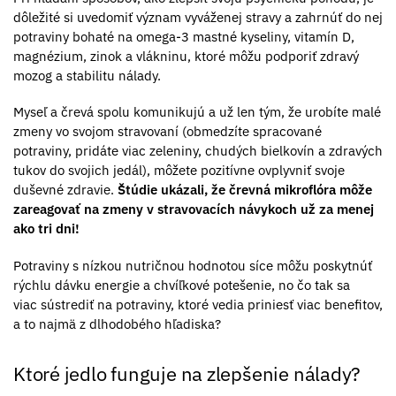
dôležité si uvedomiť význam vyváženej stravy a zahrnúť do nej
potraviny bohaté na omega-3 mastné kyseliny, vitamín D,
magnézium, zinok a vlákninu, ktoré môžu podporiť zdravý
mozog a stabilitu nálady.
Myseľ a črevá spolu komunikujú a už len tým, že urobíte malé
zmeny vo svojom stravovaní (obmedzíte spracované
potraviny, pridáte viac zeleniny, chudých bielkovín a zdravých
tukov do svojich jedál), môžete pozitívne ovplyvniť svoje
duševné zdravie.
Štúdie ukázali, že črevná mikroflóra môže
zareagovať na zmeny v stravovacích návykoch už za menej
ako tri dni!
Potraviny s nízkou nutričnou hodnotou síce môžu poskytnúť
rýchlu dávku energie a chvíľkové potešenie, no čo tak sa
viac sústrediť na potraviny, ktoré vedia priniesť viac benefitov,
a to najmä z dlhodobého hľadiska?
Ktoré jedlo funguje na zlepšenie nálady?