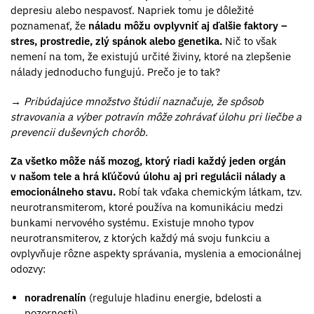
depresiu alebo nespavosť. Napriek tomu je dôležité
poznamenať, že
náladu môžu ovplyvniť aj ďalšie faktory –
stres, prostredie, zlý spánok alebo genetika.
Nič to však
nemení na tom, že existujú určité živiny, ktoré na zlepšenie
nálady jednoducho fungujú. Prečo je to tak?
→
Pribúdajúce množstvo štúdií naznačuje, že spôsob
stravovania a výber potravín môže zohrávať úlohu pri liečbe a
prevencii duševných chorôb.
Za všetko môže náš mozog, ktorý riadi každý jeden orgán
v našom tele a hrá kľúčovú úlohu aj pri regulácii nálady a
emocionálneho stavu.
Robí tak vďaka chemickým látkam, tzv.
neurotransmiterom, ktoré používa na komunikáciu medzi
bunkami nervového systému. Existuje mnoho typov
neurotransmiterov, z ktorých každý má svoju funkciu a
ovplyvňuje rôzne aspekty správania, myslenia a emocionálnej
odozvy:
noradrenalín
(reguluje hladinu energie, bdelosti a
pozornosti),