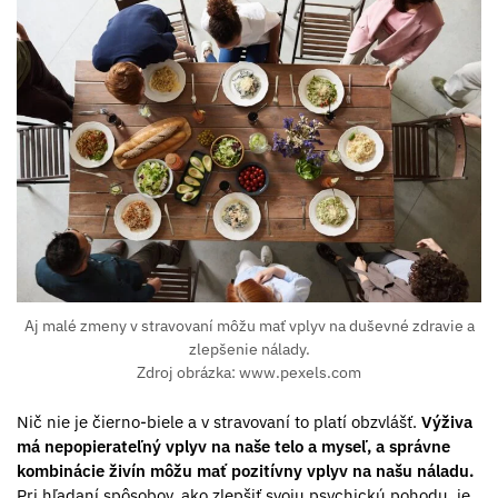
Aj malé zmeny v stravovaní môžu mať vplyv na duševné zdravie a
zlepšenie nálady.
Zdroj obrázka: www.pexels.com
Nič nie je čierno-biele a v stravovaní to platí obzvlášť.
Výživa
má nepopierateľný vplyv na naše telo a myseľ, a správne
kombinácie živín môžu mať pozitívny vplyv na našu náladu.
Pri hľadaní spôsobov, ako zlepšiť svoju psychickú pohodu, je