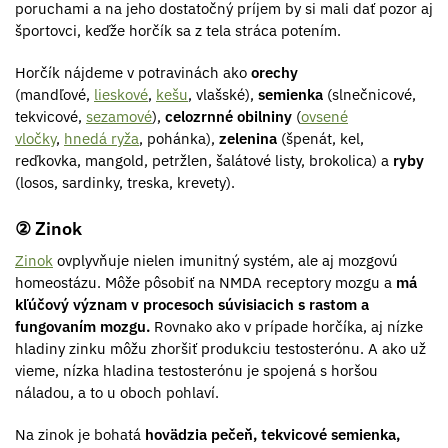
poruchami a na jeho dostatočný príjem by si mali dať pozor aj
športovci, keďže horčík sa z tela stráca potením.
Horčík nájdeme v potravinách ako
orechy
(mandľové,
lieskové
,
kešu
, vlašské),
semienka
(slnečnicové,
tekvicové,
sezamové
),
celozrnné obilniny
(
ovsené
vločky
,
hnedá ryža
, pohánka),
zelenina
(špenát, kel,
reďkovka, mangold, petržlen, šalátové listy, brokolica) a
ryby
(losos, sardinky, treska, krevety).
② Zinok
Zinok
ovplyvňuje nielen imunitný systém, ale aj mozgovú
homeostázu. Môže pôsobiť na NMDA receptory mozgu a
má
kľúčový význam v procesoch súvisiacich s rastom a
fungovaním mozgu.
Rovnako ako v prípade horčíka, aj nízke
hladiny zinku môžu zhoršiť produkciu testosterónu. A ako už
vieme, nízka hladina testosterónu je spojená s horšou
náladou, a to u oboch pohlaví.
Na zinok je bohatá
hovädzia pečeň, tekvicové semienka,