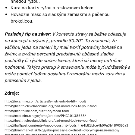
hnedou ryžou.
Kura na kari s ryžou a restovaným kelom.
Hovädzie mäso so sladkými zemiakmi a pečenou
brokolicou.
Posledný tip na záver:
V kontexte stravy sa bežne odkazuje
na koncept nazývaný „pravidlo 80:20“. To znamená, že
väčšinu jedla na tanieri by mali tvoriť potraviny bohaté na
živiny, a zvyšné percentá predstavujú občasné sladké
pochúťky či rýchle občerstvenie, ktoré sú menej nutrične
hodnotné. Takýto prístup k stravovaniu môže byť udržateľný a
môže pomôcť ľuďom dosiahnuť rovnováhu medzi zdravím a
potešením z jedla.
Zdroje:
https://examine.com/articles/5-nutrients-to-lift-mood/
https://health.clevelandclinic.org/bad-mood-look-to-your-food
https://healthline.com/nutrition/mood-food
https://ncbi.nlm.nih.gov/pmc/articles/PMC10138658/
https://health.clevelandclinic.org/bad-mood-look-to-your-food
https://huffpost.com/entry/mood-boosting-foods_l_64b81bfce4b09a3b489080a3
https://brainmarket.sk/blog/ake-procesy-a-okolnosti-ovplyvnuju-nasu-naladu/
https://health.clevelandclinic.org/bad-mood-look-to-your-food