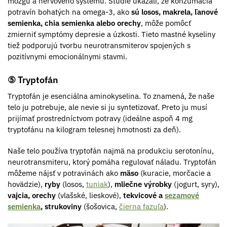
mozgu a nervového systému. Štúdie ukázali, že konzumácia
potravín bohatých na omega-3, ako
sú losos, makrela, ľanové
semienka, chia semienka alebo orechy
, môže pomôcť
zmierniť symptómy depresie a úzkosti. Tieto mastné kyseliny
tiež podporujú tvorbu neurotransmiterov spojených s
pozitívnymi emocionálnymi stavmi.
⑤ Tryptofán
Tryptofán je esenciálna aminokyselina. To znamená, že naše
telo ju potrebuje, ale nevie si ju syntetizovať. Preto ju musí
prijímať prostredníctvom potravy (ideálne aspoň 4 mg
tryptofánu na kilogram telesnej hmotnosti za deň).
Naše telo používa tryptofán najmä na produkciu serotonínu,
neurotransmiteru, ktorý pomáha regulovať náladu. Tryptofán
môžeme nájsť v potravinách ako
mäso
(kuracie, morčacie a
hovädzie),
ryby
(losos,
tuniak
),
mliečne výrobky
(jogurt, syry),
vajcia, orechy
(vlašské, lieskové),
tekvicové a
sezamové
semienka
, strukoviny
(šošovica,
čierna fazuľa
).