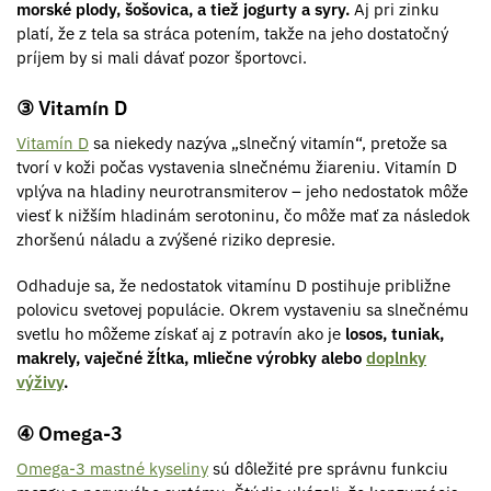
morské plody, šošovica, a tiež jogurty a syry.
Aj pri zinku
platí, že z tela sa stráca potením, takže na jeho dostatočný
príjem by si mali dávať pozor športovci.
③ Vitamín D
Vitamín D
sa niekedy nazýva „slnečný vitamín“, pretože sa
tvorí v koži počas vystavenia slnečnému žiareniu. Vitamín D
vplýva na hladiny neurotransmiterov – jeho nedostatok môže
viesť k nižším hladinám serotoninu, čo môže mať za následok
zhoršenú náladu a zvýšené riziko depresie.
Odhaduje sa, že nedostatok vitamínu D postihuje približne
polovicu svetovej populácie. Okrem vystaveniu sa slnečnému
svetlu ho môžeme získať aj z potravín ako je
losos, tuniak,
makrely, vaječné žĺtka, mliečne výrobky alebo
doplnky
výživy
.
④ Omega-3
Omega-3 mastné kyseliny
sú dôležité pre správnu funkciu