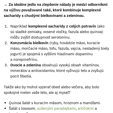
→ Za ideálne jedlo na zlepšenie nálady je medzi odborníkmi
na výživu považované také, ktoré kombinuje komplexné
sacharidy s chudými bielkovinami a zeleninou.
Napríklad
komplexné sacharidy z celých potravín
(ako
sú sladké zemiaky, ovsené vločky, fazuľa alebo quinoa)
môžu zvýšiť dostupnosť serotonínu.
Konzumácia bielkovín
(ryby, hovädzie mäso, kuracie
mäso, morčacie mäso, tofu, fazuľa, vajcia, nesladený biely
jogurt) je spojená s vyššími hladinami dopamínu
a norepinefrínu.
Ovocie a zelenina
obsahujú vysoký obsah vitamínov,
minerálov a antioxidantov, ktoré vyživujú telo a zvyšujú
pocit šťastia.
Takže ako by mohol vyzerať obed alebo večera, aby bolo
spokojné nielen vaše telo, ale aj myseľ?
Quinoa šalát s kuracím mäsom, hroznom a mandľami.
Šalát s lososom
, sušenými paradajkami
,
artičokmi
a