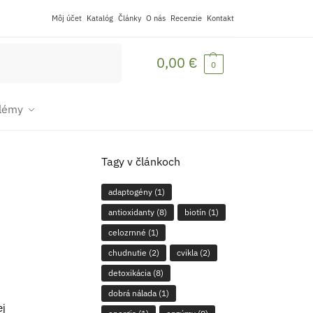
Môj účet
Katalóg
Články
O nás
Recenzie
Kontakt
Vyhľadávanie
0,00
€
0
blémy
Tagy v článkoch
adaptogény
(1)
antioxidanty
(8)
biotín
(1)
celozrnné
(1)
chudnutie
(2)
cvikla
(2)
detoxikácia
(8)
dobrá nálada
(1)
ej