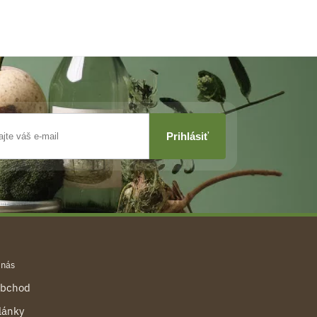
 nás
bchod
lánky