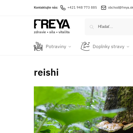
Kontaktujte nás:
+421 948 773 885
obchod@freya.s
zdravie • sila • vitalita
Potraviny
Doplnky stravy
reishi