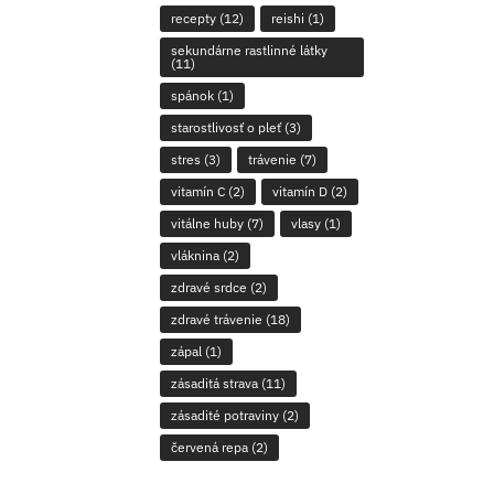
recepty
(12)
reishi
(1)
sekundárne rastlinné látky
(11)
spánok
(1)
starostlivosť o pleť
(3)
stres
(3)
trávenie
(7)
vitamín C
(2)
vitamín D
(2)
vitálne huby
(7)
vlasy
(1)
vláknina
(2)
zdravé srdce
(2)
zdravé trávenie
(18)
zápal
(1)
zásaditá strava
(11)
zásadité potraviny
(2)
červená repa
(2)