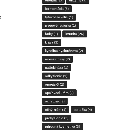
energia
(1)
enzýmy
(9)
fermentácia
(5)
o
fytochemikálie
(1)
grepové jadierka
(1)
huby
(1)
imunita
(26)
krása
(3)
kyselina hyalurónová
(2)
morské riasy
(2)
nattokináza
(1)
odkyslenie
(1)
omega-3
(2)
opaľovací krém
(2)
oči a zrak
(2)
očný krém
(1)
pokožka
(4)
prekyslenie
(3)
prírodná kozmetika
(3)