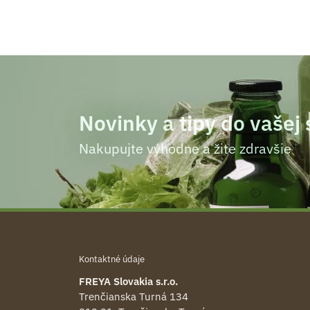
Novinky a tipy do vašej
Nakupujte výhodne a žite zdravšie
Kontaktné údaje
FREYA Slovakia s.r.o.
Trenčianska Turná 134