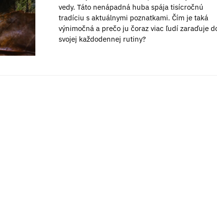
vedy. Táto nenápadná huba spája tisícročnú
tradíciu s aktuálnymi poznatkami. Čím je taká
výnimočná a prečo ju čoraz viac ľudí zaraďuje d
svojej každodennej rutiny?