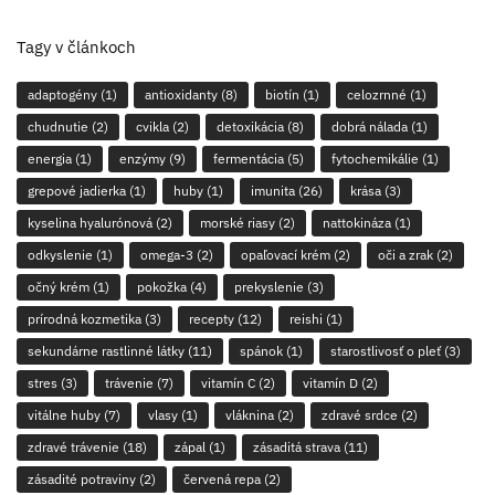
Tagy v článkoch
adaptogény
(1)
antioxidanty
(8)
biotín
(1)
celozrnné
(1)
chudnutie
(2)
cvikla
(2)
detoxikácia
(8)
dobrá nálada
(1)
energia
(1)
enzýmy
(9)
fermentácia
(5)
fytochemikálie
(1)
grepové jadierka
(1)
huby
(1)
imunita
(26)
krása
(3)
kyselina hyalurónová
(2)
morské riasy
(2)
nattokináza
(1)
odkyslenie
(1)
omega-3
(2)
opaľovací krém
(2)
oči a zrak
(2)
očný krém
(1)
pokožka
(4)
prekyslenie
(3)
prírodná kozmetika
(3)
recepty
(12)
reishi
(1)
sekundárne rastlinné látky
(11)
spánok
(1)
starostlivosť o pleť
(3)
stres
(3)
trávenie
(7)
vitamín C
(2)
vitamín D
(2)
vitálne huby
(7)
vlasy
(1)
vláknina
(2)
zdravé srdce
(2)
zdravé trávenie
(18)
zápal
(1)
zásaditá strava
(11)
zásadité potraviny
(2)
červená repa
(2)