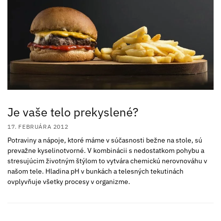
Je vaše telo prekyslené?
17. FEBRUÁRA 2012
Potraviny a nápoje, ktoré máme v súčasnosti bežne na stole, sú
prevažne kyselinotvorné. V kombinácii s nedostatkom pohybu a
stresujúcim životným štýlom to vytvára chemickú nerovnováhu v
našom tele. Hladina pH v bunkách a telesných tekutinách
ovplyvňuje všetky procesy v organizme.