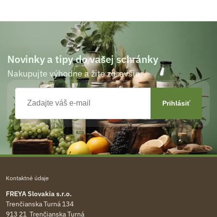
Novinky a tipy do vašej schránky
Nakupujte výhodne a žite zdravšie
Kontaktné údaje
FREYA Slovakia s.r.o.
Trenčianska Turná 134
913 21 Trenčianska Turná