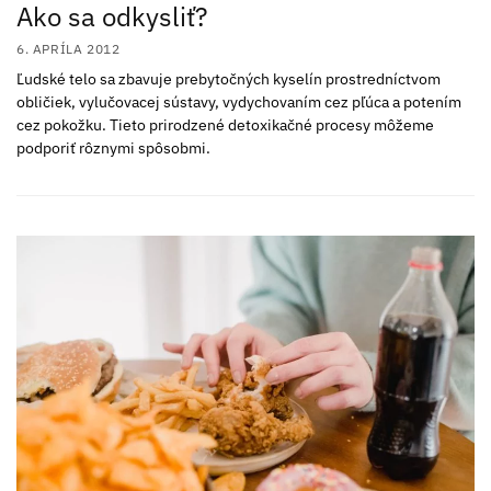
Ako sa odkysliť?
6. APRÍLA 2012
Ľudské telo sa zbavuje prebytočných kyselín prostredníctvom
obličiek, vylučovacej sústavy, vydychovaním cez pľúca a potením
cez pokožku. Tieto prirodzené detoxikačné procesy môžeme
podporiť rôznymi spôsobmi.