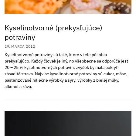
Kyselinotvorné (prekysľujúce)
potraviny
29. MARCA 2012
Kyselinotvorné potraviny sú také, ktoré v tele pôsobia
prekysľujúco. Každý človek je iný, no všeobecne sa odporúča jesť
20 – 25 % kyselinotvorných potravín, zvyšok by mala pokryť
zásaditá strava. Najviac kyselinotvorné potraviny sú cukor, mäso,
pasterizované mliečne výrobky a syry, výrobky z bielej múky,
alkohol a káva.