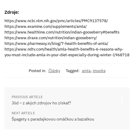
Zdroje:
https://www.ncbi.nlm.nih.gov/pmc/articles/PMC9137578/
https://www.examine.com/supplements/amla/
https://www.healthline.com/nutrition/indian-gooseberry#benefits
https://www.draxe.com/nutrition/indian-gooseberry/
https://www.pharmeasy.in/blog/7-health-benefits-of-amla/
https://www.ndtv.com/health/amla-health-benefits-6-reasons-why-
you-must-include-amla-in-your-diet-especially-during-winter-1968718
Posted in:
Články
Tagged:
amla
,
imunita
PREVIOUS ARTICLE
Jód – z akých zdrojov ho získať?
NEXT ARTICLE
Špagety s paradajkovou omáčkou a bazalkou