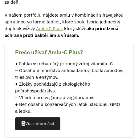
za deň.
V našom portfóliu nájdete amlu v kombinácii s havajskou
spirulínou vo forme tabliet, ktoré spolu tvoria jedinečný
doplnok výživy
Amla-C Plus
, ktorý slúži
ako prirodzená
ochrana proti baktériám a vírusom.
Prečo užívať Amlu-C Plus?
+ Ľahko vstrebateľný prírodný zdroj vitamínu C.
– Obsahuje množstvo antioxidantov, bioflavoniodov,
trieslovín a enzýmov.
+ Zložky pochádzajú z ekologického
poľnohospodárstva.
– Vhodná pre vegánov a vegetarianov.
+ Bez obsahu konzervačných látok, sladidiel, GMO
a lepku.
Viac informácií