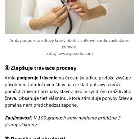
Amla podporuje zdravý krvný obeh a celkové kardiovaskulárne
zdravie.
Zdroj: www.pexels.com
➃ Zlepšuje tráviace procesy
Amla
podporuje trávenie
na úrovni žalúdka, pretože zvyšuje
pôsobenie žalúdočných štiav na rozklad potravy a môže
pomôcť zmierniť príznaky stavov, ako je syndróm dráždivého
čreva. Obsahuje tiež vlákninu, ktorá stimuluje pohyby čriev a
pomáha nám predchádzať zápche.
Zaujímavosť:
V 100 gramoch amly nájdeme približne 3
gramy vlákniny.