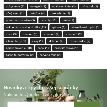
odkyslenie
(1)
omega-3
(2)
opaľovací krém
(2)
oči a zrak
(2)
očný krém
(1)
pokožka
(4)
prekyslenie
(3)
prírodná kozmetika
(3)
recepty
(12)
reishi
(1)
sekundárne rastlinné látky
(11)
spánok
(1)
starostlivosť o pleť
(3)
stres
(3)
trávenie
(7)
vitamín C
(2)
vitamín D
(2)
vitálne huby
(7)
vlasy
(1)
vláknina
(2)
zdravé srdce
(2)
zdravé trávenie
(18)
zápal
(1)
zásaditá strava
(11)
zásadité potraviny
(2)
červená repa
(2)
Novinky a tipy do vašej schránky
Nakupujte výhodne a žite zdravšie