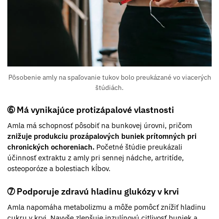
Pôsobenie amly na spaľovanie tukov bolo preukázané vo viacerých
štúdiách.
➅ Má vynikajúce protizápalové vlastnosti
Amla má schopnosť pôsobiť na bunkovej úrovni, pričom
znižuje produkciu prozápalových buniek
prítomných pri
chronických ochoreniach.
Početné štúdie preukázali
účinnosť extraktu z amly pri sennej nádche, artritíde,
osteoporóze a bolestiach kĺbov.
➆ Podporuje zdravú hladinu glukózy v krvi
Amla napomáha metabolizmu a môže pomôcť znížiť hladinu
cukru v krvi. Navyše zlepšuje inzulínovú citlivosť buniek a