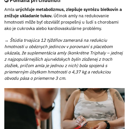
➄ Pomáha pri chudnutí
Amla
urýchľuje metabolizmus, zlepšuje syntézu bielkovín a
znižuje ukladanie tukov.
Účinok amly na redukovanie
hmotnosti môže byť obzvlášť prospešný u ľudí s chorobami
ako je cukrovka alebo kardiovaskulárne problémy.
→ Štúdia trvajúca 12 týždňov zameraná na redukciu
hmotnosti u obéznych jedincov v porovnaní s placebom
ukázala, že suplementácia amly (konkrétne Triphaly – jednej
z najpopulárnejších ajurvédskych bylín
zloženej z troch
zložiek, pričom amla je jednou z nich) bola spojená s
priemerným úbytkom hmotnosti o 4,37 kg a redukciou
obvodu pása o priemerne 3 cm
.