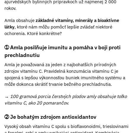
ajurvédskych bylinných prípravkoch už najmenej 2 000
rokov.
Amla obsahuje
základné vitamíny, minerály a bioaktívne
látky
, ktoré nám môžu pomôcť lepšie zvládať niektoré
ochorenia. Ktoré konkrétne?
➀ Amla posilňuje imunitu a pomáha v boji proti
prechladnutiu
Amla je považovaná za jeden z najbohatších prírodných
zdrojov vitamínu C. Pravidelná konzumácia vitamínu C je
spojená s lepšou výkonnosťou buniek imunitného systému a
môže dokonca skrátiť trvanie bežného prechladnutia.
→ 100 gramová porcia čerstvých plodov amly obsahuje toľko
vitamínu C, ako 20 pomarančov.
➁
Je bohatým zdrojom antioxidantov
Vysoký obsah vitamínu C spolu s bioflavonoidmi, trieslovinami
a fenolmi, robí z amly vynikajúci antioxidant. Kombinácia