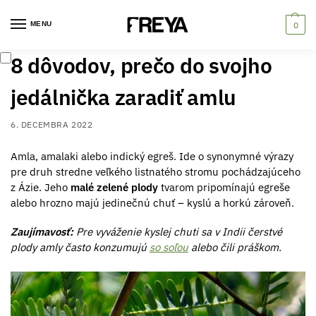
MENU
0
8 dôvodov, prečo do svojho
jedálnička zaradiť amlu
6. DECEMBRA 2022
Amla, amalaki alebo indický egreš. Ide o synonymné výrazy
pre druh stredne veľkého listnatého stromu pochádzajúceho
z Ázie. Jeho
malé zelené plody
tvarom pripomínajú egreše
alebo hrozno majú jedinečnú chuť – kyslú a horkú zároveň.
Zaujímavosť:
Pre vyváženie kyslej chuti sa v Indii čerstvé
plody amly často konzumujú
so soľou
alebo čili práškom.