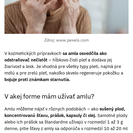
Zdroj: www.pexels.com
V kozmetických prípravkoch
sa amla osvedčila ako
odstraňovač nečistôt
– hĺbkovo čistí pleť a dodáva jej
žiarivosť a lesk. Je vhodná pre všetky typy pleti, najmä pre
mdlú a pre zrelú pleť, nakoľko skvelo regeneruje pokožku a
bojuje proti známkam starnutia.
V akej forme mám užívať amlu?
Amlu môžeme nájsť v rôznych podobách – ako
sušený plod,
koncentrovanú šťavu, prášok, kapsuly či olej.
Samotné plody
alebo ich prášok sa štandardne užívajú v rozmedzí 1 až 3 g
denne, pitie šťavy z amly sa odporúča v rozmedzí 10 až 20 ml