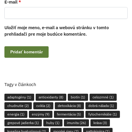
E-mail
*
Uložiť moje meno, e-mail a webovú stránku v tomto
prehliadači pre moje budúce komentáre.
Tagy v článkoch
adaptogény
(1)
antioxidanty
(8)
biotín
(1)
celozrnné
(1)
chudnutie
(2)
cvikla
(2)
detoxikácia
(8)
dobrá nálada
(1)
energia
(1)
enzýmy
(9)
fermentácia
(5)
fytochemikálie
(1)
grepové jadierka
(1)
huby
(1)
imunita
(26)
krása
(3)
kyselina hyalurónová
(2)
morské riasy
(2)
nattokináza
(1)