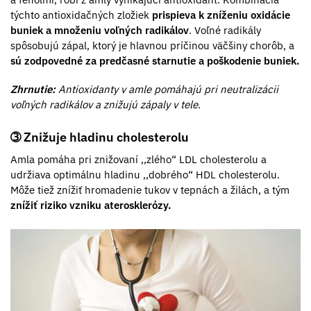
týchto antioxidačných zložiek
prispieva k zníženiu oxidácie
buniek a množeniu voľných radikálov
. Voľné radikály
spôsobujú zápal, ktorý je hlavnou príčinou väčšiny chorôb, a
sú zodpovedné za predčasné starnutie a poškodenie buniek.
Zhrnutie:
Antioxidanty v amle pomáhajú pri neutralizácii
voľných radikálov a znižujú zápaly v tele.
➂ Znižuje hladinu cholesterolu
Amla pomáha pri znižovaní ,,zlého“ LDL cholesterolu a
udržiava optimálnu hladinu ,,dobrého“ HDL cholesterolu.
Môže tiež znížiť hromadenie tukov v tepnách a žilách, a tým
znížiť riziko vzniku aterosklerózy.