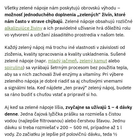
Všetky zelené nápoje nám poskytujú obrovskú výhodu –
možnosť jednoduchého doplnenia „zelených“ živín, ktoré
nám často v strave chýbajú
. Zelené nápoje obsahujú rozličné
alkalizujúce živiny
a ich pravidelné užívanie hrá dôležitú rolu
vo vytvorení a udržaní zásaditého prostredia v našom tele.
Každý zelený nápoj má trochu iné vlastnosti v závislosti od
zloženia, kvality spracovania a kvality uskladnenia. Sušené
zelené nápoje (napr.
mladý jačmeň
,
zelený kamut
alebo
spirulina
) sa vyrábajú šetrným procesom bez použitia tepla,
aby sa v nich zachovali živé enzýmy a vitamíny. Pri výbere
zeleného nápoja je dobré riadiť sa aj chuťovými vnemami
a signálmi tela. Keď nájdete „ten pravý“ zelený nápoj, budete
sa ráno budiť s chuťou vstať a pripraviť si ho.
Aj keď sa zelené nápoje líšia,
zvyčajne sa užívajú 1 – 4 dávky
denne
. Jedna čajová lyžička prášku sa rozmieša s čistou
vodou (najlepšie filtrovanou) alebo čerstvou šťavou. Jednu
dávku si treba rozmiešať v 200 – 500 ml, prípadne až 1 l
vody. Zo začiatku je lepšie piť polovičnú dávku, teda ½