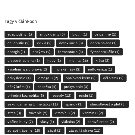
Tagy v článkoch
adaptogény
(1)
antioxidanty
(8)
biotín
(1)
celozrnné
(1)
chudnutie
(2)
cvikla
(2)
detoxikácia
(8)
dobrá nálada
(1)
energia
(1)
enzýmy
(9)
fermentácia
(5)
fytochemikálie
(1)
grepové jadierka
(1)
huby
(1)
imunita
(26)
krása
(3)
kyselina hyalurónová
(2)
morské riasy
(2)
nattokináza
(1)
odkyslenie
(1)
omega-3
(2)
opaľovací krém
(2)
oči a zrak
(2)
očný krém
(1)
pokožka
(4)
prekyslenie
(3)
prírodná kozmetika
(3)
recepty
(12)
reishi
(1)
sekundárne rastlinné látky
(11)
spánok
(1)
starostlivosť o pleť
(3)
stres
(3)
trávenie
(7)
vitamín C
(2)
vitamín D
(2)
vitálne huby
(7)
vlasy
(1)
vláknina
(2)
zdravé srdce
(2)
zdravé trávenie
(18)
zápal
(1)
zásaditá strava
(11)