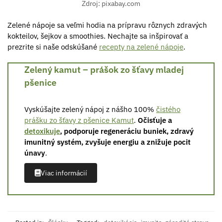
Zdroj: pixabay.com
Zelené nápoje sa veľmi hodia na prípravu rôznych zdravých
kokteilov, šejkov a smoothies. Nechajte sa inšpirovať a
prezrite si naše odskúšané
recepty na zelené nápoje
.
Zelený kamut – prášok zo šťavy mladej
pšenice
Vyskúšajte zelený nápoj z nášho 100%
čistého
prášku zo šťavy z pšenice Kamut
.
Očisťuje a
detoxikuje
, podporuje regeneráciu buniek, zdravý
imunitný systém, zvyšuje energiu a znižuje pocit
únavy
.
Viac informácií