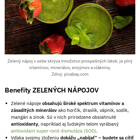
Zelený nápoj v sebe
skrýva množstvo prospešných látok, je plný
vitamínov, minerálov, enzýmov a vlákniny.
Zdroj: pixabay.com
Benefity ZELENÝCH NÁPOJOV
Zelené nápoje
obsahujú
široké spektrum vitamínov a
zásaditých minerálov
ako horčík, draslík, vápnik, sodík,
mangán a zinok. Sú v nich prirodzene obsiahnuté
antioxidanty
, napríklad aj ľudským telom vyrábaný
antioxidant super-oxid dismutáza (SOD)
.
Vďaka svojmu zloženiu
dokážu „nabíjať“ –
budete sa cítiť