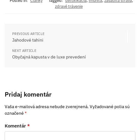
Posted in:
Články
Tagged:
detoxikácia
,
imunita
,
zásaditá strava
,
zdravé trávenie
PREVIOUS ARTICLE
Jahodové tahini
NEXT ARTICLE
Obyčajná kapusta v de luxe prevedení
Pridaj komentár
Vaša e-mailová adresa nebude zverejnená.
Vyžadované polia sú
označené
*
Komentár
*