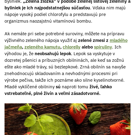
byliniek.
„Zelená zložka“ v podobe zelenej listovej zeleniny a
byliniek je ich najpodstatnejšou súčasťou
. Vďaka nim majú
nápoje vysoký podiel chlorofylu a predstavujú pre
organizmus naozajstnú vitamínovú bombu.
Ak nemáte pri sebe potrebné suroviny, môžete na prípravu
výživného zeleného nápoja využiť aj
zelené zmesi z
mladého
jačmeňa
,
zeleného kamutu
,
chlorelly
alebo
spiruliny
. Ich
výhodou je, že
neobsahujú lepok
. Lepok sa vyskytuje v
dozretej pšenici a príbuzných obilninách, ale keď sa zožnú
ešte ako mladé trávy, sú bezlepkové. Zrná obilnín sa navyše
znehodnocujú skladovaním a nevhodnými procesmi pri
výrobe pečiva, takže ich poznáme ako silne kyselinotvorné.
Mladé vyklíčené obilniny
sú
naproti tomu
živé, ľahko
vstrebateľné, plné živín a veľmi zásadotvorné.