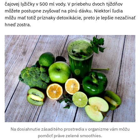
čajovej lyžičky v 500 ml vody. V priebehu dvoch týždňov
môžete postupne zvyšovať na plnú dávku. Niektorí ľudia
môžu mať totiž príznaky detoxikácie, preto je lepšie nezačínať
hneď zostra.
Na dosiahnutie zásaditého prostredia v organizme vám môžu
pomôcť práve zelené smoothies.