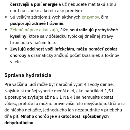
čerstvejší a plní energie
a už nebudete mať takú silnú
chuť na sladké a kofeín ako predtým.
Sú veľkým zdrojom živých aktívnych
enzýmov
, čím
podporujú zdravé trávenie
.
Zelené nápoje alkalizujú
, čiže
neutralizujú prebytočné
kyseliny
, ktoré sa v dôsledku typickej dnešnej stravy
hromadia v našom tele.
Zvyšujú odolnosť voči infekciám, môžu
pomôcť zdolať
choroby
a dramaticky znižujú počet kvasiniek a toxínov
v tele.
Správna hydratácia
Pre väčšinu ľudí môže byť náročné vypiť 4 l vody denne.
Najskôr si radšej vyberte menší cieľ, ako napríklad 1,5 l
a postupne zvyšujte až na 3 l. Na 4 l sa nemusíte dostať
vôbec, pretože to možno práve vaše telo nevyžaduje. Určite sa
do ničoho netlačte, jednoducho len nezabudnite v priebehu
dňa piť.
Mnoho chorôb je v skutočnosti spôsobených
dehydratáciou
.