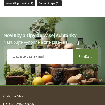
zásadité potraviny
(2)
červená repa
(2)
Novinky a tipy do vašej schránky
Nakupujte výhodne a žite zdravšie
Kontaktné údaje
FREYA Slovakia s.r.o.