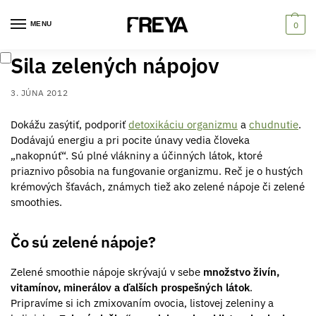
MENU
0
Sila zelených nápojov
3. JÚNA 2012
Dokážu zasýtiť, podporiť
detoxikáciu organizmu
a
chudnutie
.
Dodávajú energiu a pri pocite únavy vedia človeka
„nakopnúť“. Sú plné vlákniny a účinných látok, ktoré
priaznivo pôsobia na fungovanie organizmu. Reč je o hustých
krémových šťavách, známych tiež ako zelené nápoje či zelené
smoothies.
Čo sú zelené nápoje?
Zelené smoothie nápoje skrývajú v sebe
množstvo živín,
vitamínov, minerálov a ďalších prospešných látok
.
Pripravíme si ich zmixovaním ovocia, listovej zeleniny a